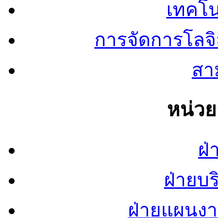
เทคโน
การจัดการโลจ
สาม
หน่ว
ฝ่
ฝ่ายบ
ฝ่ายแผนง