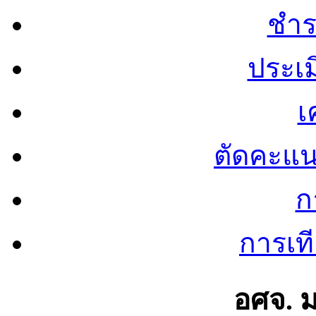
ชำร
ประเ
เ
ตัดคะแ
ก
การเท
อศจ. 