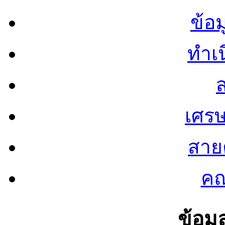
ข้อ
ทำเน
ส
เศรษ
สายต
คณ
ข้อมู