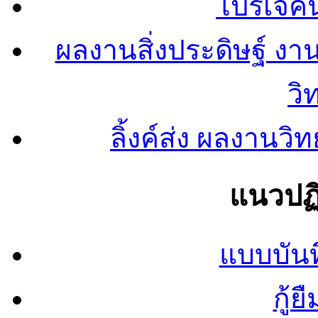
โปรเจคน
ผลงานสิ่งประดิษฐ์ งา
วิ
ลิ้งค์ส่ง ผลงาน
แนวปฏิ
แบบบันท
กู้ย