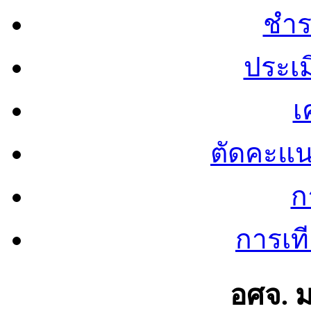
ชำร
ประเ
เ
ตัดคะแ
ก
การเท
อศจ. 