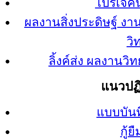
โปรเจคน
ผลงานสิ่งประดิษฐ์ งา
วิ
ลิ้งค์ส่ง ผลงาน
แนวปฏิ
แบบบันท
กู้ย