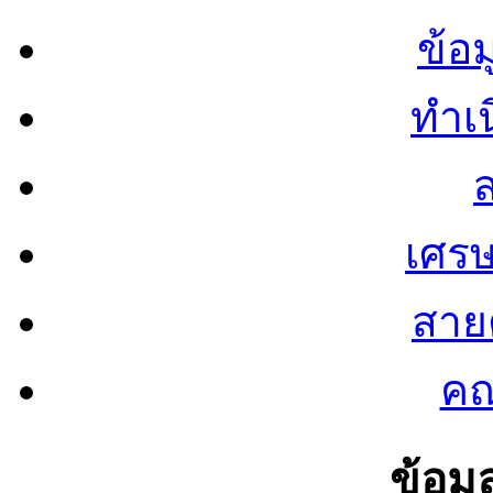
ข้อ
ทำเน
ส
เศรษ
สายต
คณ
ข้อมู