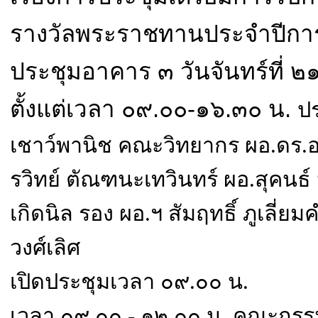
รางวัลพระราชทานประจำปีกา
ประชุมอาคาร ๓ วันจันทร์ที่
ตั้งแต่เวลา ๐๙.๐๐-๑๖.๓๐ น.
ป
เชาว์พานิช คณะวิทยากร ผอ.ดร.อาท
รวิทย์ ตัณฑนะเทวินทร์ ผอ.สุคนธ์
เกิดนิล รอง ผอ.ฯ สัมฤทธิ์ ภูเลี่ย
วงศ์เลิศ
เปิดประชุมเวลา ๐๙.๐๐ น.
เวลา ๐๙.๐๐ - ๑๒.๐๐ น. คณะกร