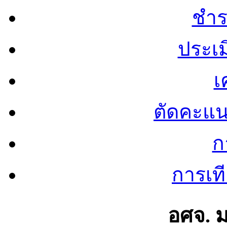
ชำร
ประเ
เ
ตัดคะแ
ก
การเท
อศจ. 