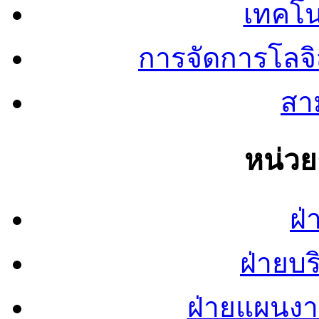
เทคโน
การจัดการโลจ
สาม
หน่ว
ฝ่
ฝ่ายบ
ฝ่ายแผนง