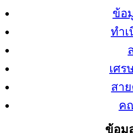
ข้อ
ทำเน
ส
เศรษ
สายต
คณ
ข้อมู