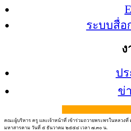
E
ระบบสื่
ง
ปร
ข่
| 
คณะผู้บริหาร ครู และเจ้าหน้าที่ เข้าร่วมถวายพระพรในหลวงที่
มหาสารคาม วันที่ ๕ ธันวาคม ๒๕๕๔ เวลา ๗.๓๐ น.