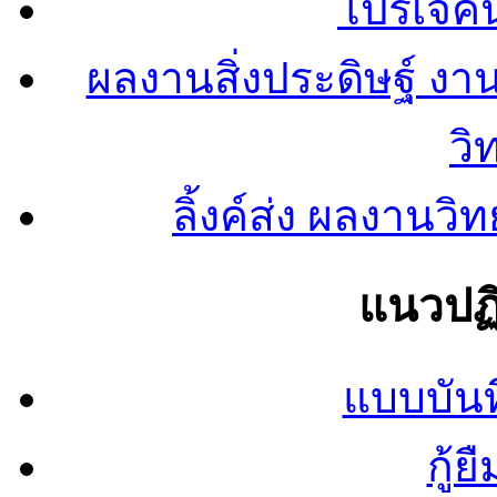
โปรเจคน
ผลงานสิ่งประดิษฐ์ งา
วิ
ลิ้งค์ส่ง ผลงาน
แนวปฏิ
แบบบันท
กู้ย