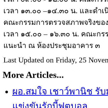
เวลา ๑๓.๐๐ –๑๔.๓๐ น. และดำเ
คณะกรรมการตรวจสภาพจริงของส
เวลา ๑๕.๐๐ – ๑๖.๓๐ น. คณะกร
แนะนำ ณ ห้องประชุมอาคาร ๓
Last Updated on Friday, 25 Nove
More Articles...
ผอ.สมใจ เชาว์พานิช รั
แข่งขันรักบี้ฟุตบอล