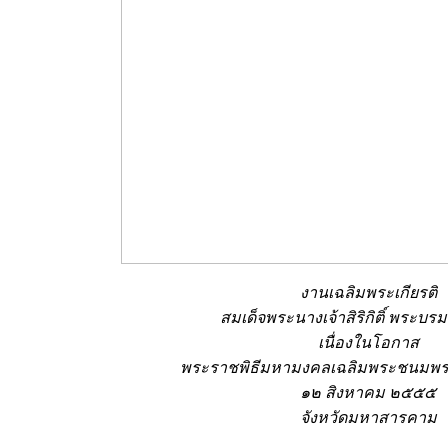
งานเฉลิมพระเกียรติ
สมเด็จพระนางเจ้าสิริกิติ์ พระบร
เนื่องในโอกาส
พระราชพิธีมหามงคลเฉลิมพระชนมพ
๑๒ สิงหาคม ๒๕๕๕
จังหวัดมหาสารคาม