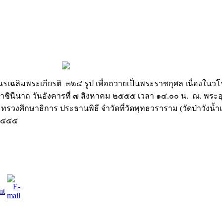
ฉลิมพระเกียรติ ๓๒๔ รูป เพื่อถวายเป็นพระราชกุศล เนื่องใน
าชินีนาถ วันอังคารที่ ๗ สิงหาคม ๒๕๕๕ เวลา ๑๔.๐๐ น. ณ. พร
ศึกษาธิการ ประธานพิธี จำวัดที่วัดพุทธวราราม (วัดป่าวังน้ำเย
 ๒๕๕๕