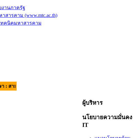
ยงานภาครัฐ
าสารคาม (www.mtc.ac.th)
ัยเทคนิคมหาสารคาม
ี มีวินัย ใส่ใจบริการ | อัตลักษณ์ของผู้เรียน : วินัยดี มีทักษะ |
ผู้บริหาร
นโยบายความมั่นคง
IT