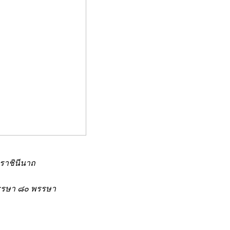
มราชินีนาถ
รรษา ๘๐ พรรษา