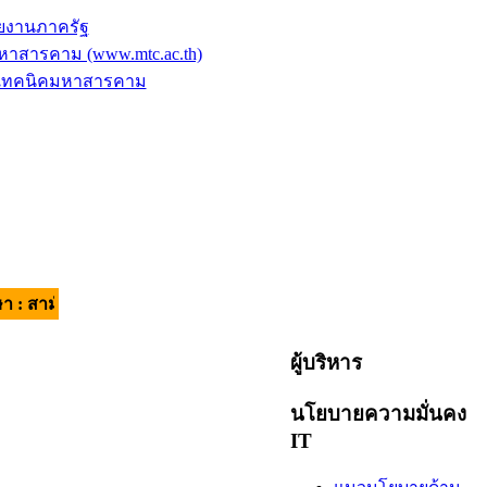
ยงานภาครัฐ
าสารคาม (www.mtc.ac.th)
ัยเทคนิคมหาสารคาม
ี มีวินัย ใส่ใจบริการ | อัตลักษณ์ของผู้เรียน : วินัยดี มีทักษะ |
ผู้บริหาร
นโยบายความมั่นคง
IT