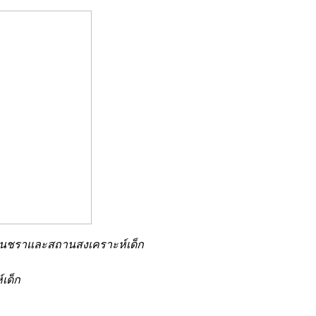
กคนชราและสถานสงเคราะห์เด็ก
เด็ก