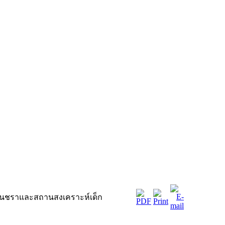
กคนชราและสถานสงเคราะห์เด็ก