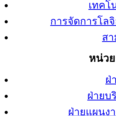
เทคโน
การจัดการโลจ
สาม
หน่ว
ฝ่
ฝ่ายบ
ฝ่ายแผนง