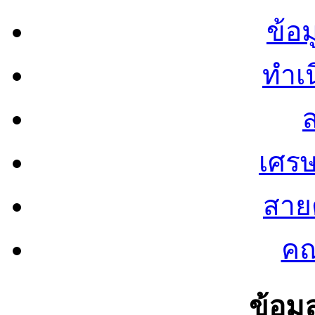
ข้อ
ทำเน
ส
เศรษ
สายต
คณ
ข้อมู