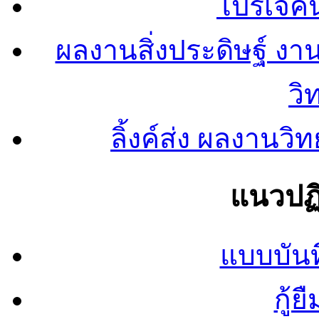
โปรเจคน
ผลงานสิ่งประดิษฐ์ งา
วิ
ลิ้งค์ส่ง ผลงาน
แนวปฏิ
แบบบันท
กู้ย