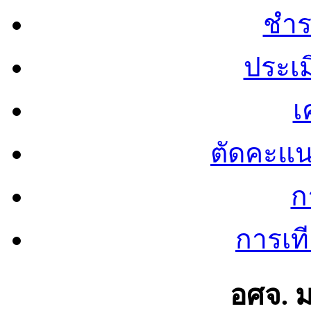
ชำร
ประเ
เ
ตัดคะแ
ก
การเท
อศจ. 