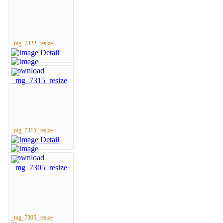
_mg_7322_resize
_mg_7315_resize
_mg_7305_resize