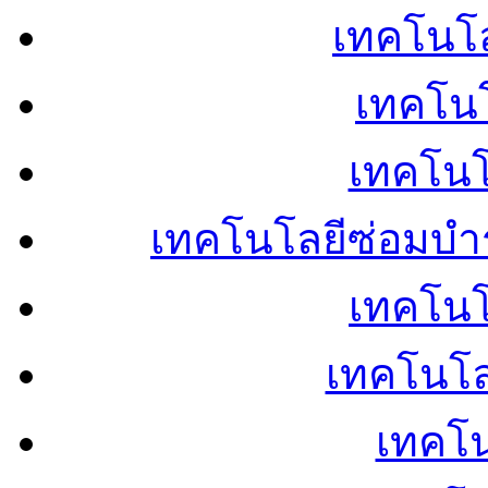
เทคโนโลย
เทคโนโ
เทคโนโ
เทคโนโลยีซ่อมบำ
เทคโนโล
เทคโนโล
เทคโน