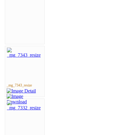
_mg_7343_resize