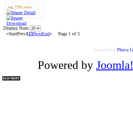
_mg_7258_resize
Display Num
«
Start
Prev
1
2
3
Next
End
»
Page 1 of 3
Powered by
Phoca
G
Powered by
Joomla