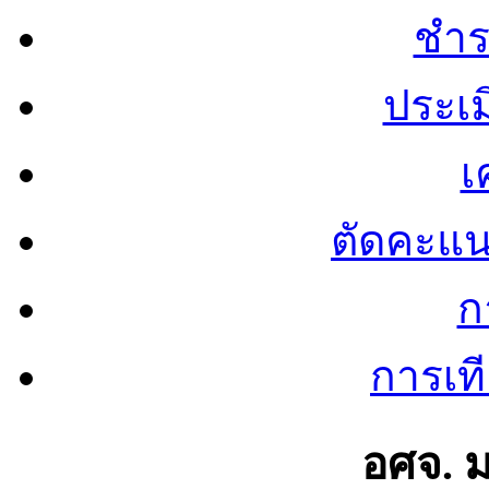
ชำร
ประเ
เ
ตัดคะแ
ก
การเท
อศจ. 