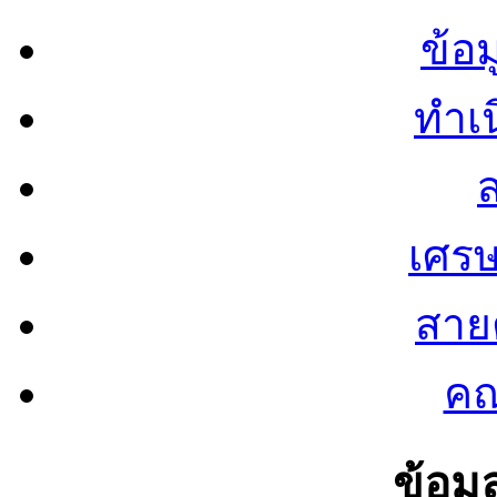
ข้อ
ทำเน
ส
เศรษ
สายต
คณ
ข้อมู