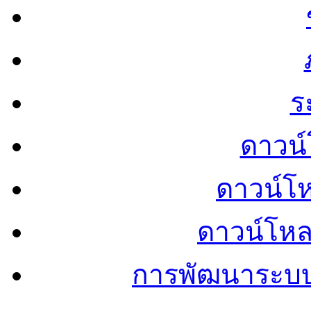
ร
ดาวน์
ดาวน์โ
ดาวน์โห
การพัฒนาระบ