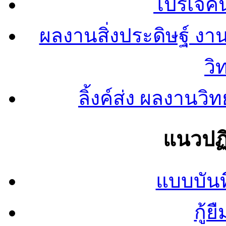
โปรเจคน
ผลงานสิ่งประดิษฐ์ งา
วิ
ลิ้งค์ส่ง ผลงาน
แนวปฏิ
แบบบันท
กู้ย