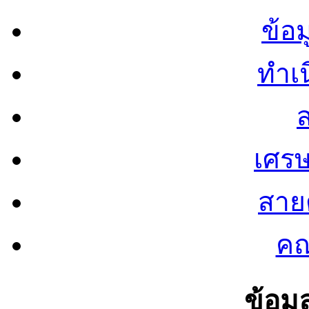
ข้อ
ทำเน
ส
เศรษ
สายต
คณ
ข้อมู