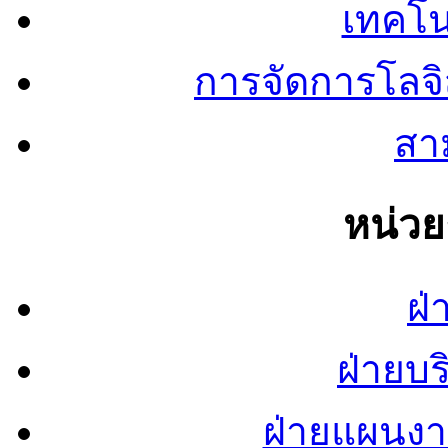
เทคโน
การจัดการโลจ
สาม
หน่ว
ฝ่
ฝ่ายบ
ฝ่ายแผนง