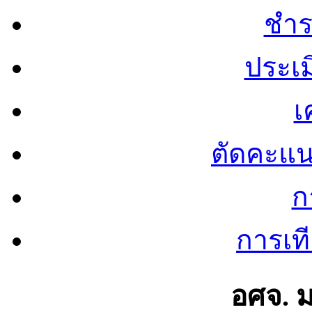
ชำร
ประเ
เ
ตัดคะแ
ก
การเท
อศจ. 