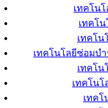
เทคโนโลย
เทคโนโ
เทคโนโ
เทคโนโลยีซ่อมบำ
เทคโนโล
เทคโนโล
เทคโน