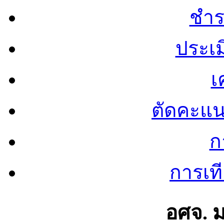
ชำร
ประเ
เ
ตัดคะแ
ก
การเท
อศจ. 