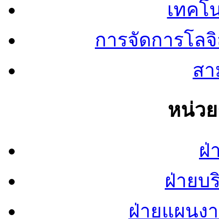
เทคโน
การจัดการโลจ
สาม
หน่ว
ฝ่
ฝ่ายบ
ฝ่ายแผนง