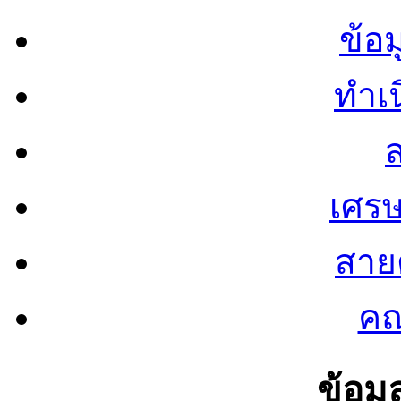
ข้อ
ทำเน
ส
เศรษ
สายต
คณ
ข้อมู