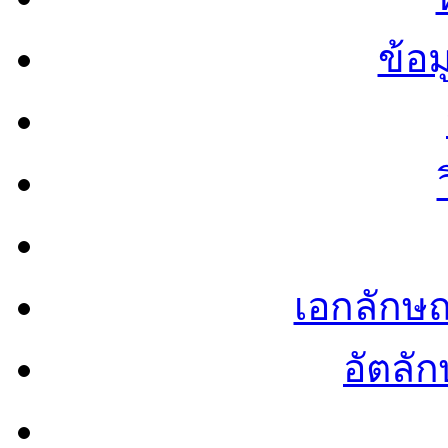
ข้อ
เอกลักษ
อัตลัก