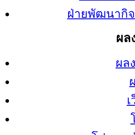
ฝ่ายพัฒนากิจ
ผลง
ผลง
เ