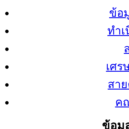
ข้อ
ทำเน
ส
เศรษ
สายต
คณ
ข้อมู