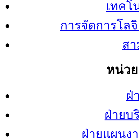
เทคโน
การจัดการโลจ
สาม
หน่ว
ฝ่
ฝ่ายบ
ฝ่ายแผนง