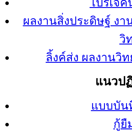
โปรเจคน
ผลงานสิ่งประดิษฐ์ งา
วิ
ลิ้งค์ส่ง ผลงาน
แนวปฏิ
แบบบันท
กู้ย