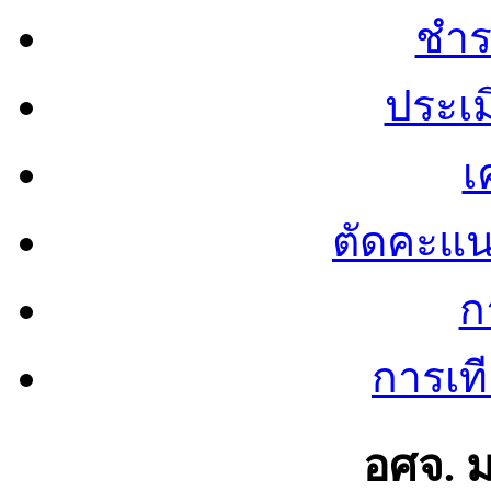
ชำร
ประเ
เ
ตัดคะแ
ก
การเท
อศจ. 