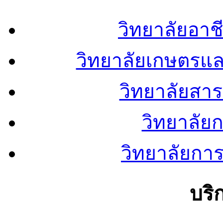
วิทยาลัยอา
วิทยาลัยเกษตรแ
วิทยาลัยสา
วิทยาลัย
วิทยาลัยการ
บริ