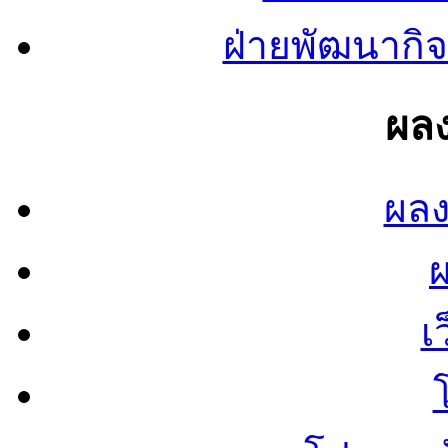
ฝ่ายพัฒนากิจ
ผลง
ผลง
เ