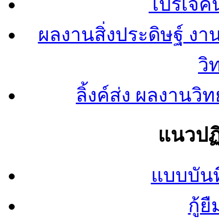
โปรเจคน
ผลงานสิ่งประดิษฐ์ งา
วิ
ลิ้งค์ส่ง ผลงาน
แนวปฏิ
แบบบันท
กู้ย