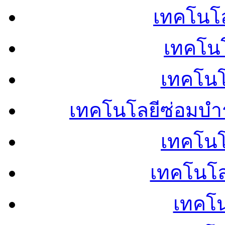
เทคโนโลย
เทคโนโ
เทคโนโ
เทคโนโลยีซ่อมบำ
เทคโนโล
เทคโนโล
เทคโน