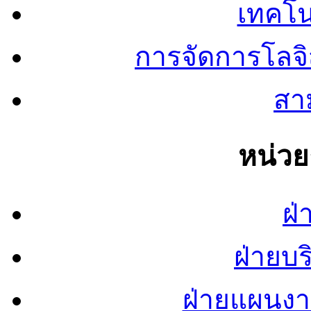
เทคโน
การจัดการโลจ
สาม
หน่ว
ฝ่
ฝ่ายบ
ฝ่ายแผนง