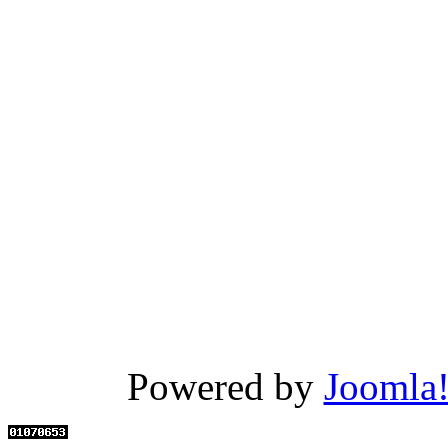
Powered by
Joomla