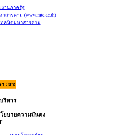
ยงานภาครัฐ
าสารคาม (www.mtc.ac.th)
ัยเทคนิคมหาสารคาม
คี มีวินัย ใส่ใจบริการ | อัตลักษณ์ของผู้เรียน : วินัยดี มีทักษะ |
ู้บริหาร
โยบายความมั่นคง
T