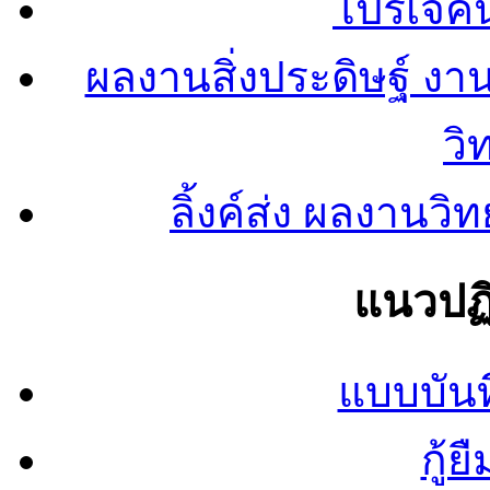
โปรเจคน
ผลงานสิ่งประดิษฐ์ งา
วิ
ลิ้งค์ส่ง ผลงาน
แนวปฏิ
แบบบันท
กู้ย