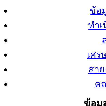
ข้อ
ทำเน
ส
เศรษ
สายต
คณ
ข้อมู