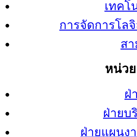
เทคโน
การจัดการโลจ
สาม
หน่ว
ฝ่
ฝ่ายบ
ฝ่ายแผนง