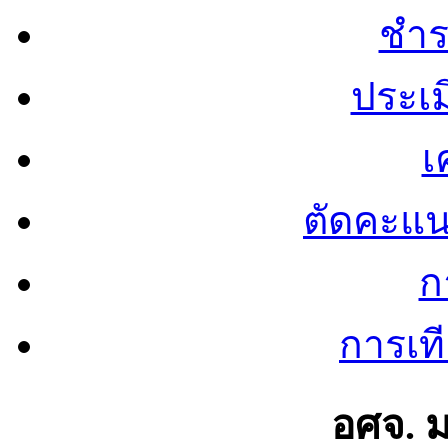
ชำร
ประเ
เ
ตัดคะแ
ก
การเท
อศจ. 