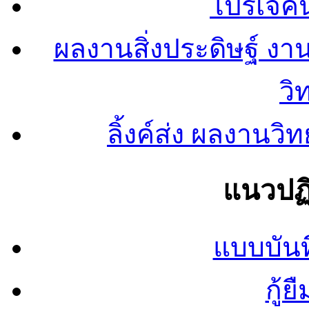
โปรเจคน
ผลงานสิ่งประดิษฐ์ งา
วิ
ลิ้งค์ส่ง ผลงาน
แนวปฏิ
แบบบันท
กู้ย