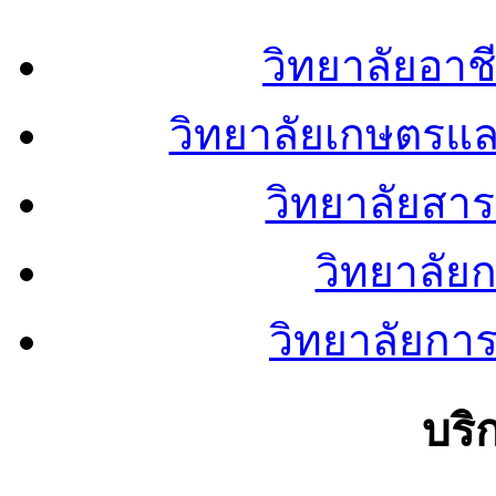
วิทยาลัยอา
วิทยาลัยเกษตรแ
วิทยาลัยสา
วิทยาลัย
วิทยาลัยการ
บริ