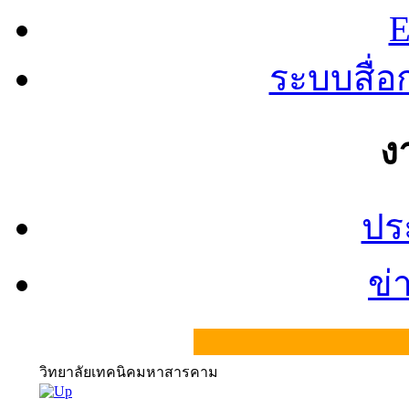
E
ระบบสื่
ง
ปร
ข่
วิทยาลัยเทคนิคมหาสารคาม