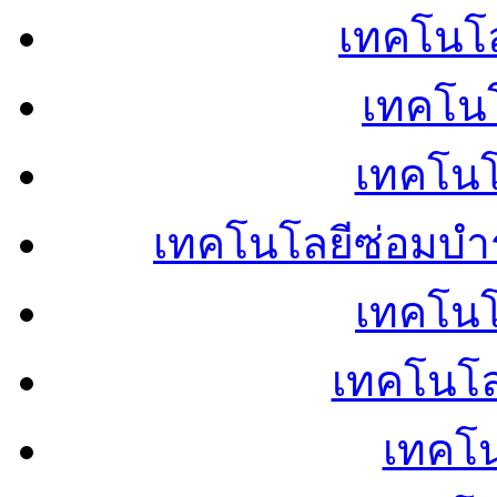
เทคโนโลย
เทคโนโ
เทคโนโ
เทคโนโลยีซ่อมบำ
เทคโนโล
เทคโนโล
เทคโน