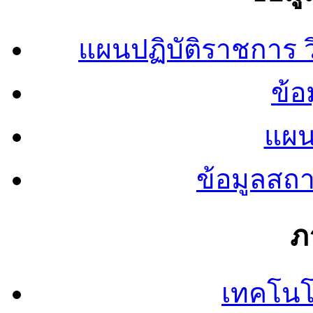
แผนปฏิบัติราชการ
ข้อ
แผน
ข้อมูลสถ
ภ
เทคโนโ