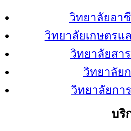
วิทยาลัยอา
วิทยาลัยเกษตรแ
วิทยาลัยสา
วิทยาลัย
วิทยาลัยการ
บริ