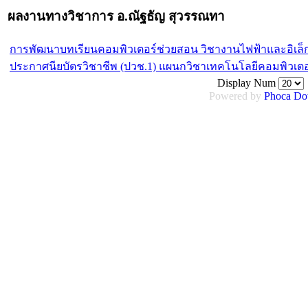
ผลงานทางวิชาการ อ.ณัฐธัญ สุวรรณทา
การพัฒนาบทเรียนคอมพิวเตอร์ช่วยสอน วิชางานไฟฟ้าและอิเล็ก
ประกาศนียบัตรวิชาชีพ (ปวช.1) แผนกวิชาเทคโนโลยีคอมพิวเตอ
Display Num
Powered by
Phoca
Do