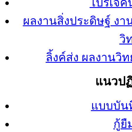
โปรเจคน
ผลงานสิ่งประดิษฐ์ งา
วิ
ลิ้งค์ส่ง ผลงาน
แนวปฏิ
แบบบันท
กู้ย