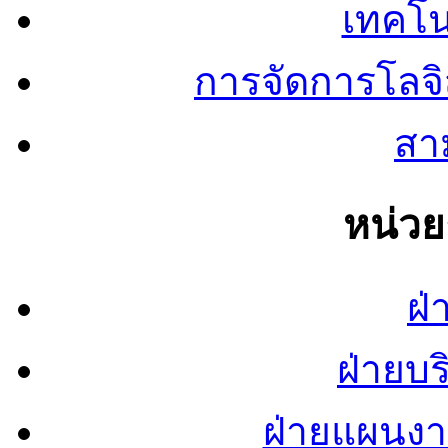
เทคโน
การจัดการโลจ
สาม
หน่ว
ฝ่
ฝ่ายบ
ฝ่ายแผนง