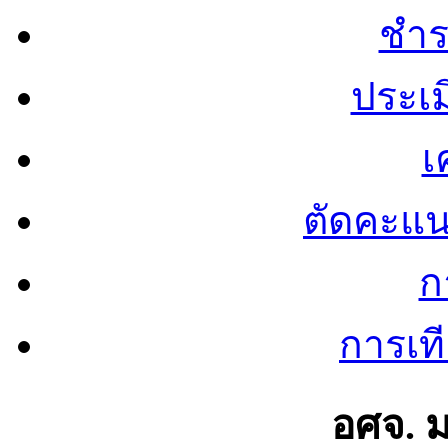
ชำร
ประเ
เ
ตัดคะแ
ก
การเท
อศจ. 