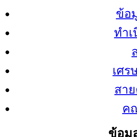
ข้อ
ทำเน
ส
เศรษ
สายต
คณ
ข้อมู