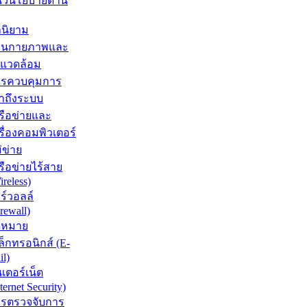
วนโยบายด้าน
นิยาม
้านกายภาพและ
่งแวดล้อม
รควบคุมการ
้าถึงระบบ
รือข่ายและ
รื่องคอมพิวเตอร์
่ข่าย
รือข่ายไร้สาย
ireless)
ร์วอลล์
irewall)
ดหมาย
เล็กทรอนิกส์ (E-
il)
นเตอร์เน็ต
ternet Security)
รตรวจจับการ