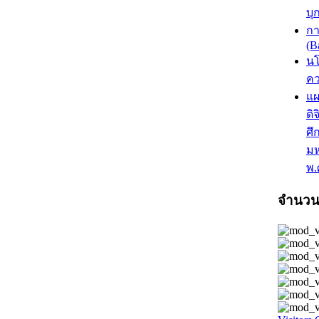
บุ
กา
(B
นโ
ค
แผ
ดิ
ศึ
ม
พ.
จำนวนผ