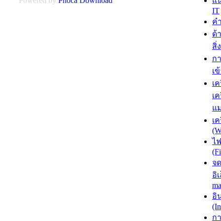
แน
Powered by
Phoca
Download
IT
คำ
ด
สิ
กา
เข
เค
เค
แม
เค
(W
ไฟ
(F
จ
อิ
ma
อิ
(In
กา