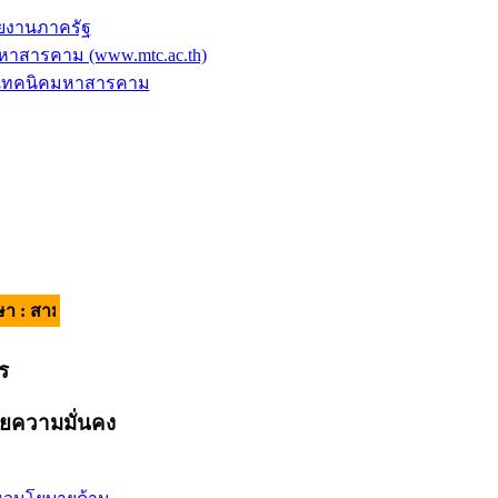
ยงานภาครัฐ
าสารคาม (www.mtc.ac.th)
ัยเทคนิคมหาสารคาม
คี มีวินัย ใส่ใจบริการ | อัตลักษณ์ของผู้เรียน : วินัยดี มีทักษะ |
าร
ยความมั่นคง