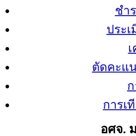
ชำร
ประเ
เ
ตัดคะแ
ก
การเท
อศจ. 