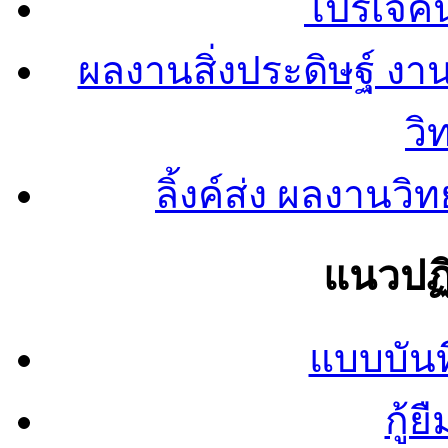
โปรเจคน
ผลงานสิ่งประดิษฐ์ งา
วิ
ลิ้งค์ส่ง ผลงาน
แนวปฏิ
แบบบันท
กู้ย