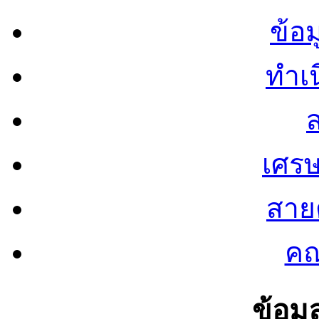
ข้อ
ทำเน
ส
เศรษ
สายต
คณ
ข้อมู