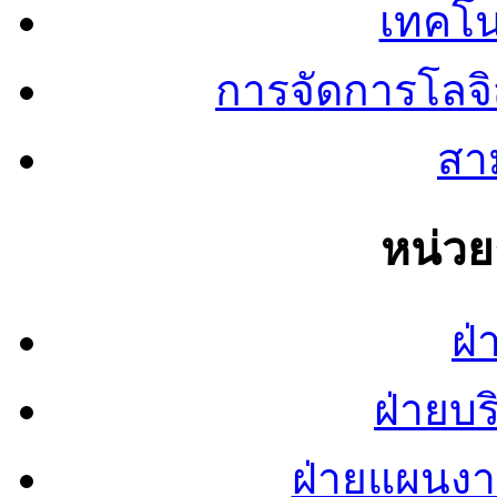
เทคโน
การจัดการโลจ
สาม
หน่ว
ฝ่
ฝ่ายบ
ฝ่ายแผนง