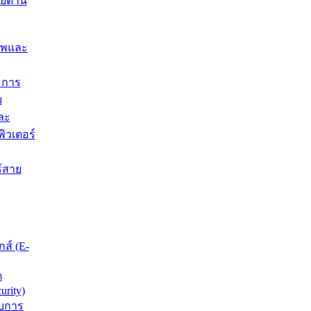
ยด้าน
าพและ
มการ
บ
ละ
พิวเตอร์
ร้สาย
กส์ (E-
ต
urity)
บการ