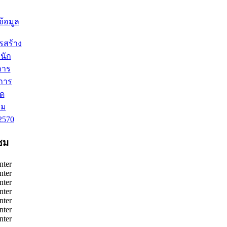
้อมูล
สร้าง
นัก
การ
นการ
ัด
าม
2570
ชม