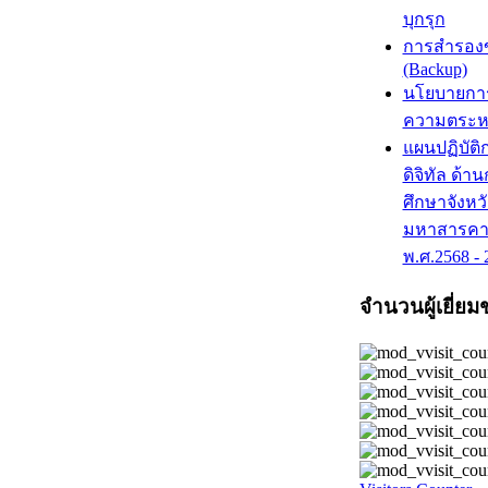
บุกรุก
การสำรองข
(Backup)
นโยบายการ
ความตระห
แผนปฏิบัติ
ดิจิทัล ด้า
ศึกษาจังหว
มหาสารค
พ.ศ.2568 - 
จำนวนผู้เยี่ยม