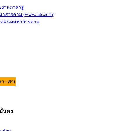
ยงานภาครัฐ
าสารคาม (www.mtc.ac.th)
ัยเทคนิคมหาสารคาม
คี มีวินัย ใส่ใจบริการ | อัตลักษณ์ของผู้เรียน : วินัยดี มีทักษะ |
ั่นคง