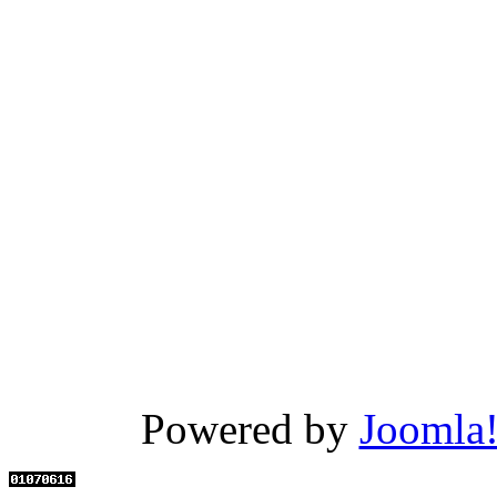
Powered by
Joomla