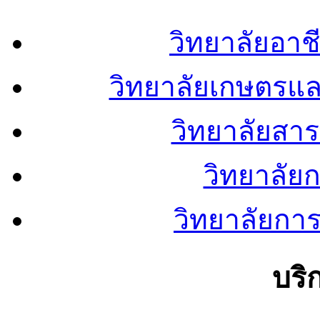
วิทยาลัยอา
วิทยาลัยเกษตรแ
วิทยาลัยสา
วิทยาลัย
วิทยาลัยการ
บริ