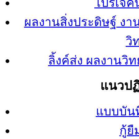
โปรเจคน
ผลงานสิ่งประดิษฐ์ งา
วิ
ลิ้งค์ส่ง ผลงาน
แนวปฏิ
แบบบันท
กู้ย