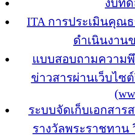
งบทด
ITA การประเมินคุณ
ดำเนินงาน
แบบสอบถามความพึง
ข่าวสารผ่านเว็บไซ
(ww
ระบบจัดเก็บเอกสารสถ
รางวัลพระราชทาน 