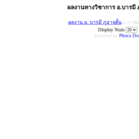
ผลงานทางวิชาการ อ.บารมี ภ
ผลงาน อ. บารมี ภูอาจดั้น
(2.27 MB
Display Num
Powered by
Phoca
Do