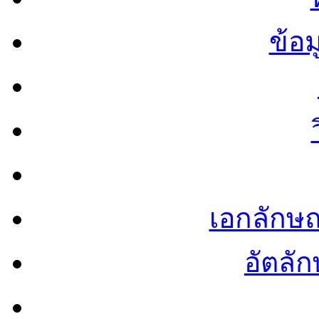
ข้อ
เอกลักษ
อัตลัก