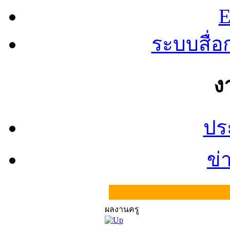
E
ระบบสื่
ง
ปร
ข่
ผลงานครู