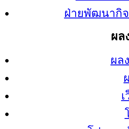
ฝ่ายพัฒนากิจ
ผลง
ผลง
เ