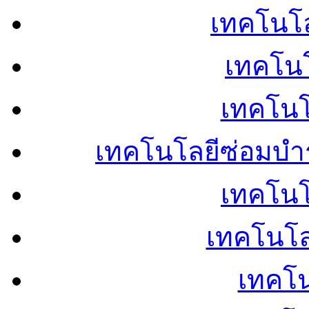
เทคโนโลย
เทคโนโ
เทคโนโ
เทคโนโลยีซ่อมบำ
เทคโนโล
เทคโนโล
เทคโน