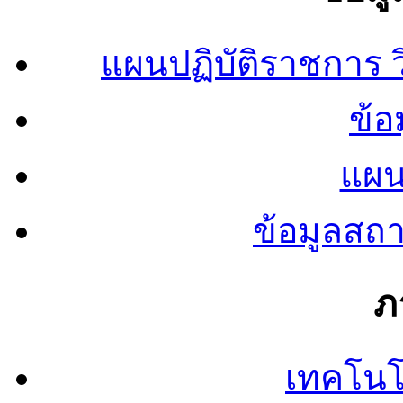
แผนปฏิบัติราชการ
ข้อ
แผน
ข้อมูลสถ
ภ
เทคโนโ