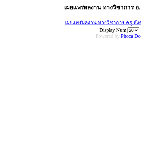
เผยแพร่ผลงาน ทางวิชาการ อ.
เผยแพร่ผลงาน ทางวิชาการ ครู สั
Display Num
Powered by
Phoca
Do