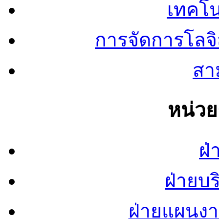
เทคโน
การจัดการโลจ
สาม
หน่ว
ฝ่
ฝ่ายบ
ฝ่ายแผนง