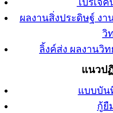
โปรเจคน
ผลงานสิ่งประดิษฐ์ งา
วิ
ลิ้งค์ส่ง ผลงาน
แนวปฏิ
แบบบันท
กู้ย