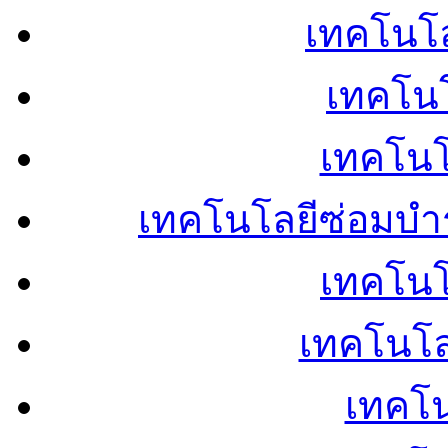
เทคโนโลย
เทคโนโ
เทคโนโ
เทคโนโลยีซ่อมบำ
เทคโนโล
เทคโนโล
เทคโน