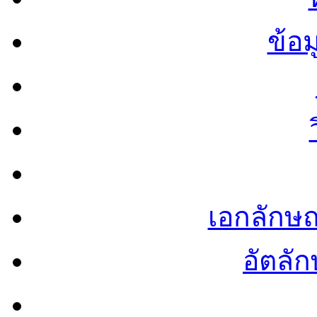
ข้อ
เอกลักษ
อัตลัก