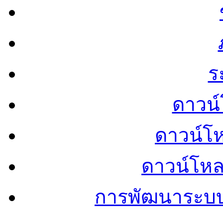
ร
ดาวน์
ดาวน์โ
ดาวน์โห
การพัฒนาระบ