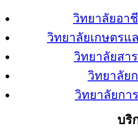
วิทยาลัยอา
วิทยาลัยเกษตรแ
วิทยาลัยสา
วิทยาลัย
วิทยาลัยการ
บริ