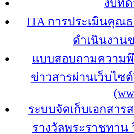
งบทด
ITA การประเมินคุณ
ดำเนินงาน
แบบสอบถามความพึง
ข่าวสารผ่านเว็บไซ
(ww
ระบบจัดเก็บเอกสารสถ
รางวัลพระราชทาน 