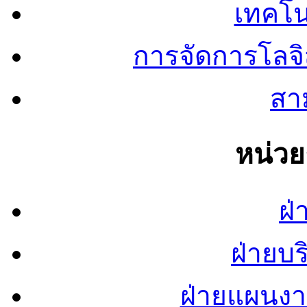
เทคโน
การจัดการโลจ
สาม
หน่ว
ฝ่
ฝ่ายบ
ฝ่ายแผนง