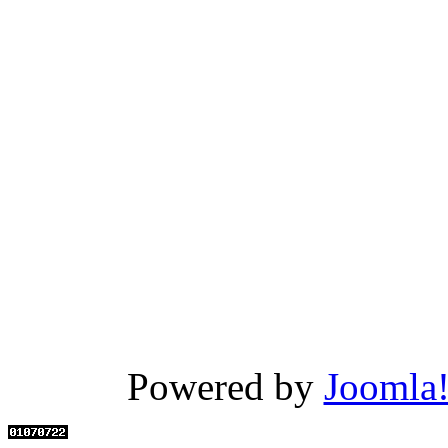
Powered by
Joomla