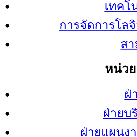
เทคโน
การจัดการโลจ
สาม
หน่ว
ฝ่
ฝ่ายบ
ฝ่ายแผนง