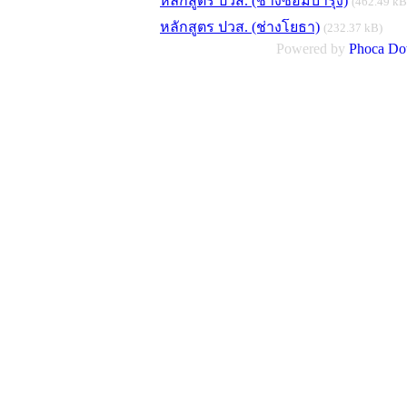
หลักสูตร ปวส. (ช่างซ่อมบำรุง)
(462.49 kB
หลักสูตร ปวส. (ช่างโยธา)
(232.37 kB)
Powered by
Phoca
Do