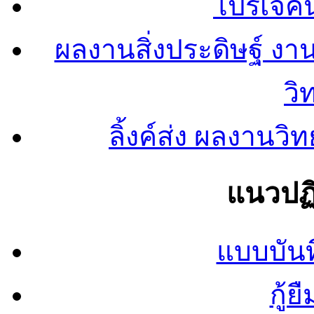
โปรเจคน
ผลงานสิ่งประดิษฐ์ งา
วิ
ลิ้งค์ส่ง ผลงาน
แนวปฏิ
แบบบันท
กู้ย