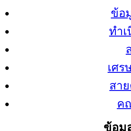
ข้อ
ทำเน
ส
เศรษ
สายต
คณ
ข้อมู