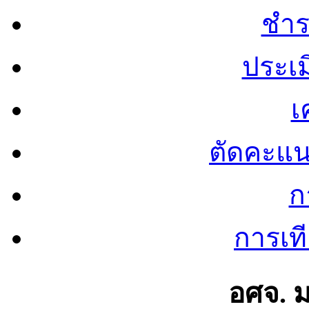
ชำร
ประเ
เ
ตัดคะแ
ก
การเท
อศจ. 