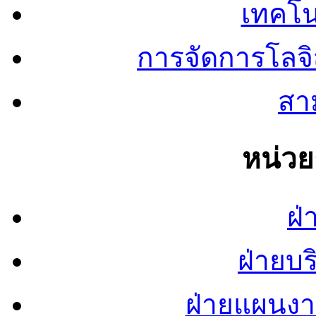
เทคโน
การจัดการโลจ
สาม
หน่ว
ฝ่
ฝ่ายบ
ฝ่ายแผนง