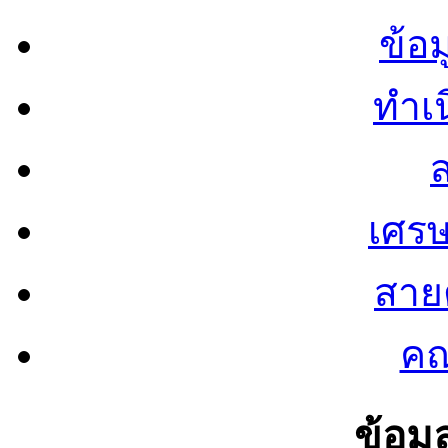
ข้อ
ทำเน
ส
เศรษ
สายต
คณ
ข้อมู