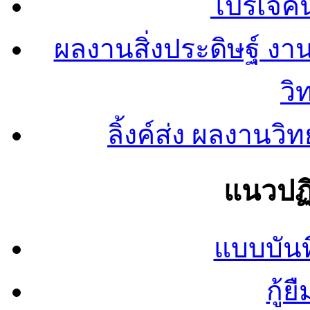
โปรเจคน
ผลงานสิ่งประดิษฐ์ งา
วิ
ลิ้งค์ส่ง ผลงาน
แนวปฏิ
แบบบันท
กู้ย