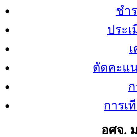
ชำร
ประเ
เ
ตัดคะแ
ก
การเท
อศจ. 