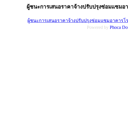
ผู้ชนะการเสนอราคาจ้างปรับปรุงซ่อมแซม
ผู้ชนะการเสนอราคาจ้างปรับปรุงซ่อมแซมอาคารโ
Powered by
Phoca
Do