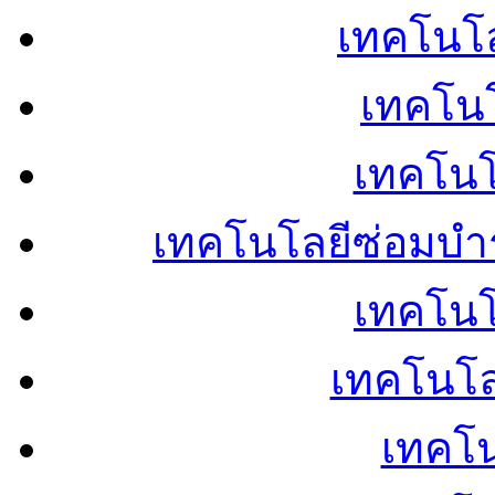
เทคโนโลย
เทคโนโ
เทคโนโ
เทคโนโลยีซ่อมบำ
เทคโนโล
เทคโนโล
เทคโน