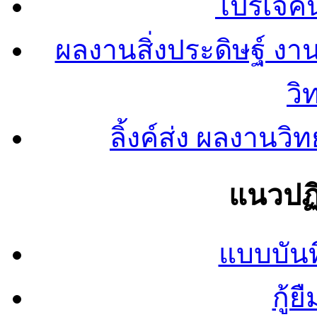
โปรเจคน
ผลงานสิ่งประดิษฐ์ งา
วิ
ลิ้งค์ส่ง ผลงาน
แนวปฏิ
แบบบันท
กู้ย