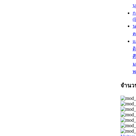
บ
ก
(
น
ค
แ
ด
ศ
ม
พ
จำนวนผ