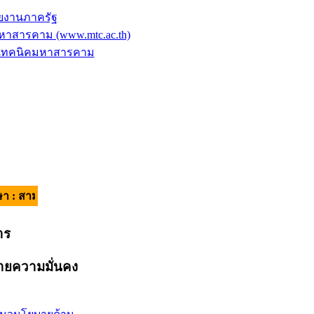
ยงานภาครัฐ
าสารคาม (www.mtc.ac.th)
ัยเทคนิคมหาสารคาม
คี มีวินัย ใส่ใจบริการ | อัตลักษณ์ของผู้เรียน : วินัยดี มีทักษะ |
าร
ยความมั่นคง