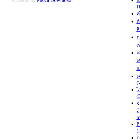
แ
Powered by
Phoca
Download
I
ค
ด
ส
ก
เ
เ
เ
แ
เ
(
ไ
(
จ
อ
m
อ
(
ก