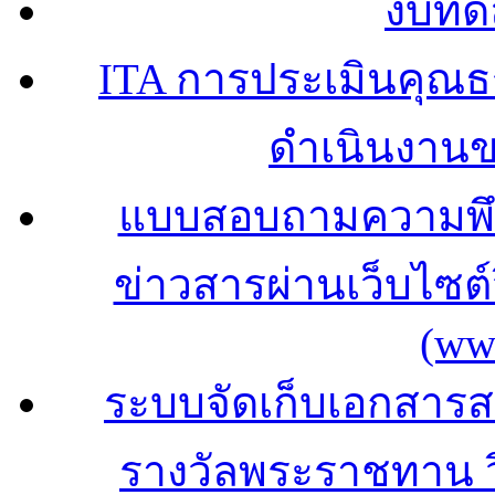
งบทด
ITA การประเมินคุณ
ดำเนินงาน
แบบสอบถามความพึง
ข่าวสารผ่านเว็บไซ
(ww
ระบบจัดเก็บเอกสารสถ
รางวัลพระราชทาน 