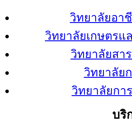
วิทยาลัยอา
วิทยาลัยเกษตรแ
วิทยาลัยสา
วิทยาลัย
วิทยาลัยการ
บริ