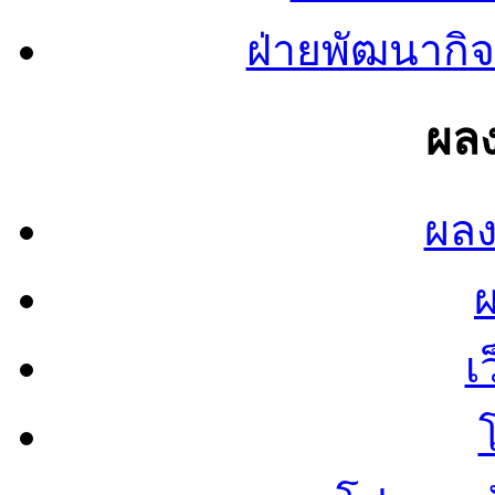
ฝ่ายพัฒนากิจ
ผลง
ผลง
เ