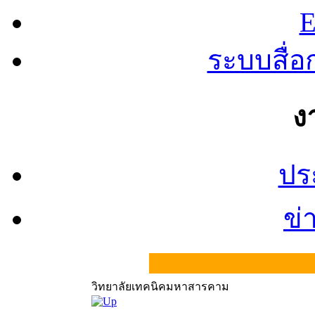
E
ระบบสื่
ง
ปร
ข่
วิทยาลัยเทคนิคมหาสารคาม