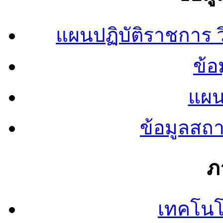
แผนปฏิบัติราชการ
ข้อ
แผน
ข้อมูลสถ
ภ
เทคโนโ