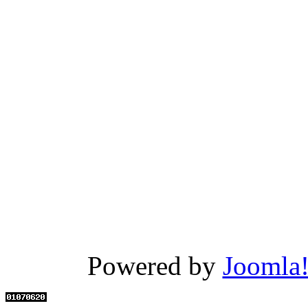
Powered by
Joomla