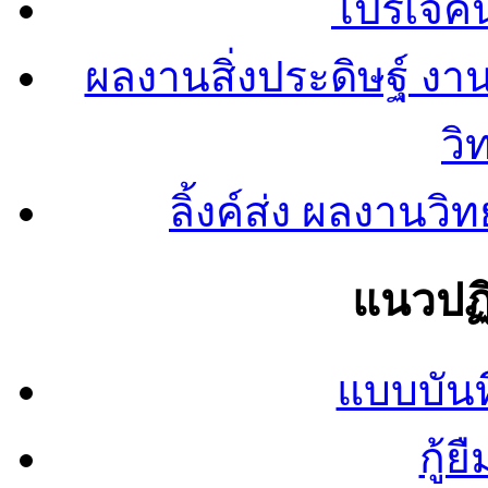
โปรเจคน
ผลงานสิ่งประดิษฐ์ งา
วิ
ลิ้งค์ส่ง ผลงาน
แนวปฏิ
แบบบันท
กู้ย