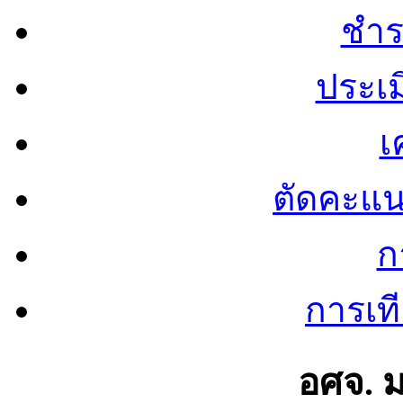
ชำร
ประเ
เ
ตัดคะแ
ก
การเท
อศจ. 