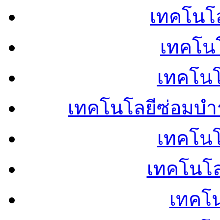
เทคโนโลย
เทคโนโ
เทคโนโ
เทคโนโลยีซ่อมบำ
เทคโนโล
เทคโนโล
เทคโน