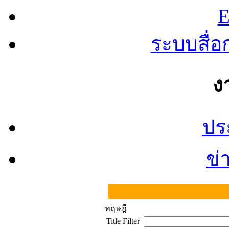
E
ระบบสื่
ง
ปร
ข่
ทฤษฎี
Title Filter