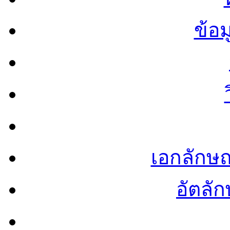
ข้อ
เอกลักษ
อัตลัก