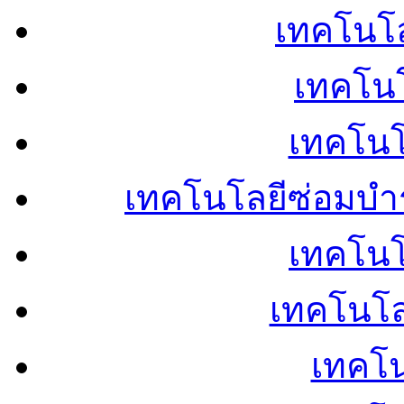
เทคโนโลย
เทคโนโ
เทคโนโ
เทคโนโลยีซ่อมบำ
เทคโนโล
เทคโนโล
เทคโน