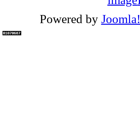
Powered by
Joomla