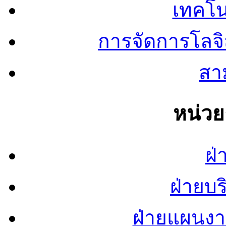
เทคโน
การจัดการโลจ
สาม
หน่ว
ฝ่
ฝ่ายบ
ฝ่ายแผนง