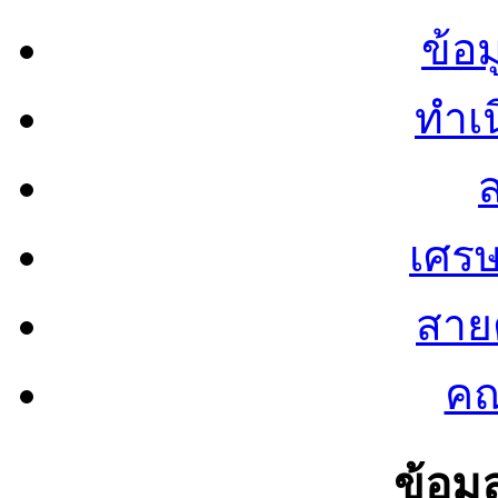
ข้อ
ทำเน
ส
เศรษ
สายต
คณ
ข้อมู