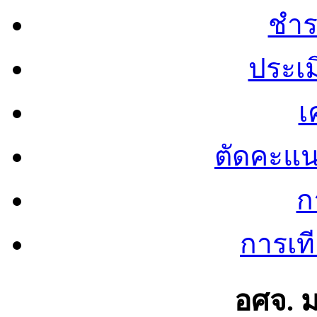
ชำร
ประเ
เ
ตัดคะแ
ก
การเท
อศจ. 