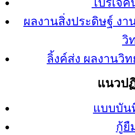
โปรเจคน
ผลงานสิ่งประดิษฐ์ งา
วิ
ลิ้งค์ส่ง ผลงาน
แนวปฏิ
แบบบันท
กู้ย