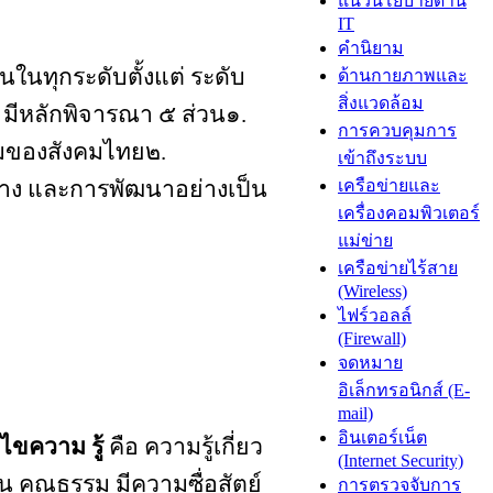
แนวนโยบายด้าน
IT
คำนิยาม
ในทุกระดับตั้งแต่ ระดับ
ด้านกายภาพและ
สิ่งแวดล้อม
มีหลักพิจารณา ๕ ส่วน
๑.
การควบคุมการ
ดิมของสังคมไทย
๒.
เข้าถึงระบบ
าง
และการพัฒนาอย่างเป็น
เครือข่ายและ
เครื่องคอมพิวเตอร์
แม่ข่าย
เครือข่ายไร้สาย
(Wireless)
ไฟร์วอลล์
(Firewall)
จดหมาย
อิเล็กทรอนิกส์ (E-
mail)
อินเตอร์เน็ต
นไขความ รู้
คือ ความรู้เกี่ยว
(Internet Security)
น คุณธรรม มีความซื่อสัตย์
การตรวจจับการ