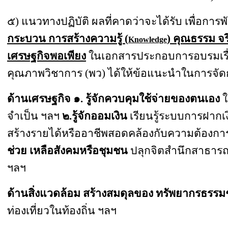
๕) แนวทางปฏิบัติ ผลที่คาดว่าจะได้รับ เพื่อ
การพ
กระบวน การสร้างความรู้ (
)
คุณธรรม จร
Knowledge
เศรษฐกิจพอเพียง
ในเอกสารประกอบการอบรมเรื
คุณภาพวิชาการ (พว) ได้ให้ข้อแนะนำในการจัดการเ
ด้านเศรษฐกิจ
๑. รู้จักควบคุมใช้จ่ายของตนเอง
ใ
จำเป็น ฯลฯ
๒.รู้จักออมเงิน
เรียนรู้ระบบการฝากเง
สร้างรายได้หรืออาชีพสอดคล้องกับความต้องการ 
ช่วย เหลือสังคมหรือชุมชน
ปลุกจิตสำนึกสาธาร
ฯลฯ
ด้านสิ่งแวดล้อม
สร้างสมดุลของ ทรัพยากรธรรม
ท่องเที่ยวในท้องถิ่น ฯลฯ