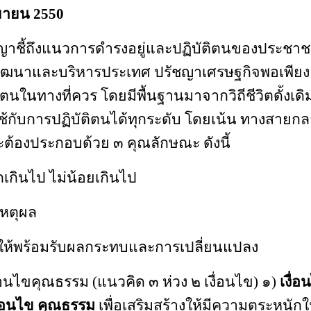
นยายน 2550
ญาชี้ถึงแนวการดำรงอยู่และปฏิบัติตนของประชาชน
รพัฒนาและบริหารประเทศ
ปรัชญาเศรษฐกิจพอเพียง 
ตนในทางที่ควร โดยมีพื้นฐานมาจากวิถีชีวิตดั้งเ
้กับการปฏิบัติตนได้ทุกระดับ
โดยเน้น ทางสายกล
ะต้องประกอบด้วย ๓ คุณลักษณะ ดังนี้
เกินไป ไม่น้อยเกินไป
เหตุผล
วให้พร้อมรับผลกระทบและการเปลี่ยนแปลง
ื่อนไขคุณธรรม (แนวคิด ๓ ห่วง ๒ เงื่อนไข)
๑)
เงื่อ
ื่อนไข คุณธรรม
เพื่อเสริมสร้างให้มีความตระหนักใ