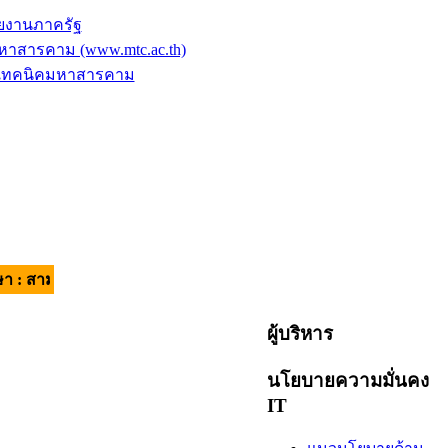
ยงานภาครัฐ
าสารคาม (www.mtc.ac.th)
ัยเทคนิคมหาสารคาม
ี มีวินัย ใส่ใจบริการ | อัตลักษณ์ของผู้เรียน : วินัยดี มีทักษะ |
ผู้บริหาร
นโยบายความมั่นคง
IT