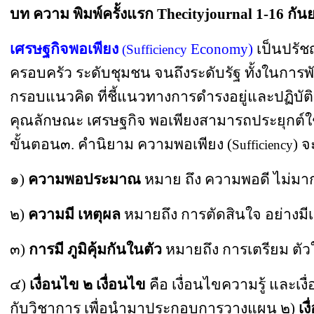
บท ความ พิมพ์ครั้งแรก Thecityjournal 1-16 กั
เศรษฐกิจพอเพียง
Economy)
เป็นปรัช
(Sufficiency
ครอบครัว ระดับชุมชน จนถึงระดับรัฐ ทั้งในกา
กรอบแนวคิด ที่ชี้แนวทางการดำรงอยู่และปฏิบัติ
คุณลักษณะ
เศรษฐกิจ พอเพียงสามารถประยุกต์ใช
ขั้นตอน
๓.
คำนิยาม ความพอเพียง (
) จ
Sufficiency
๑)
ความพอประมาณ
หมาย ถึง
ความพอดี ไม่มาก
๒)
ความมี เหตุผล
หมายถึง การตัดสินใจ อย่างมี
๓)
การมี ภูมิคุ้มกันในตัว
หมายถึง
การเตรียม ตั
๔)
เงื่อนไข ๒ เงื่อนไข
คือ เงื่อนไขความรู้ และเง
กับวิชาการ เพื่อนำมาประกอบการวางแผน
๒)
เง