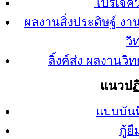
โปรเจคน
ผลงานสิ่งประดิษฐ์ งา
วิ
ลิ้งค์ส่ง ผลงาน
แนวปฏิ
แบบบันท
กู้ย