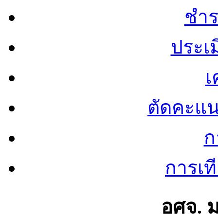
ชำร
ประเ
เ
ตัดคะแ
ก
การเท
อศจ. 