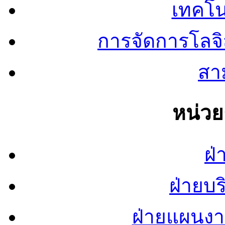
เทคโน
การจัดการโลจ
สาม
หน่ว
ฝ่
ฝ่ายบ
ฝ่ายแผนง