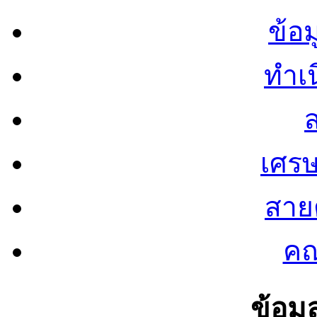
ข้อ
ทำเน
ส
เศรษ
สายต
คณ
ข้อมู