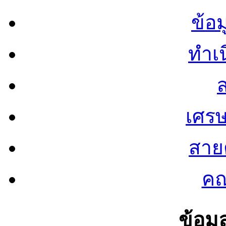
ข้อ
ทำเน
ส
เศรษ
สายต
คณ
ข้อมู