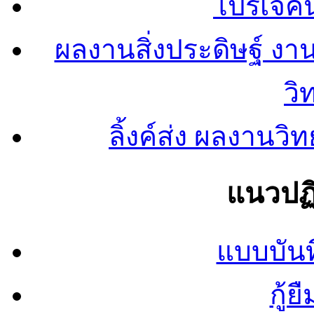
โปรเจคน
ผลงานสิ่งประดิษฐ์ งา
วิ
ลิ้งค์ส่ง ผลงาน
แนวปฏิ
แบบบันท
กู้ย