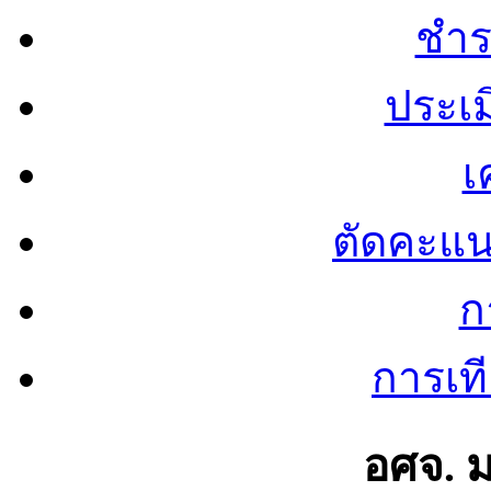
ชำร
ประเ
เ
ตัดคะแ
ก
การเท
อศจ. 