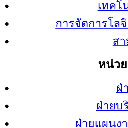
เทคโน
การจัดการโลจ
สาม
หน่ว
ฝ่
ฝ่ายบ
ฝ่ายแผนง