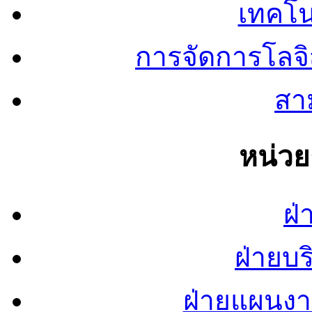
เทคโน
การจัดการโลจ
สาม
หน่ว
ฝ่
ฝ่ายบ
ฝ่ายแผนง