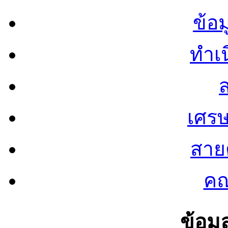
ข้อ
ทำเน
ส
เศรษ
สายต
คณ
ข้อมู