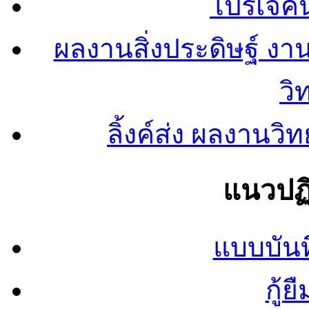
โปรเจคน
ผลงานสิ่งประดิษฐ์ งา
วิ
ลิ้งค์ส่ง ผลงาน
แนวปฏิ
แบบบันท
กู้ย