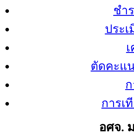
ชำร
ประเ
เ
ตัดคะแ
ก
การเท
อศจ. 