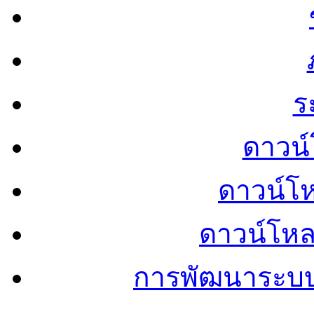
ร
ดาวน์
ดาวน์โ
ดาวน์โห
การพัฒนาระบ