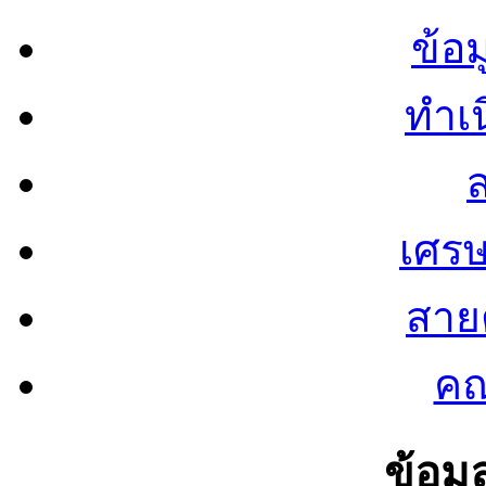
ข้อ
ทำเน
ส
เศรษ
สายต
คณ
ข้อมู