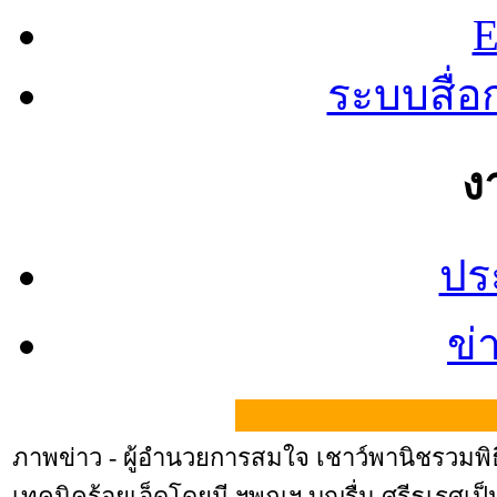
E
ระบบสื่
ง
ปร
ข่
ภาพข่าว - ผู้อำนวยการสมใจ เชาว์พานิชรวมพิธ
เทคนิคร้อยเอ็ดโดยมี ฯพณฯ บุญรื่น ศรีธเรศเ