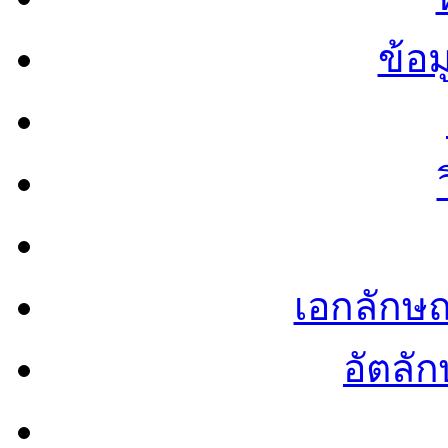
ข้อ
เอกลักษ
อัตลัก