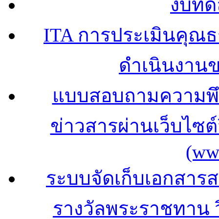
งบทด
ITA การประเมินคุณ
ดำเนินงาน
แบบสอบถามความพึง
ข่าวสารผ่านเว็บไซ
(ww
ระบบจัดเก็บเอกสารสถ
รางวัลพระราชทาน 