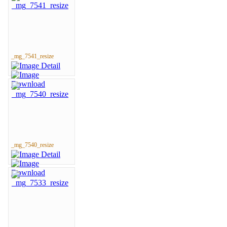
_mg_7541_resize
_mg_7540_resize