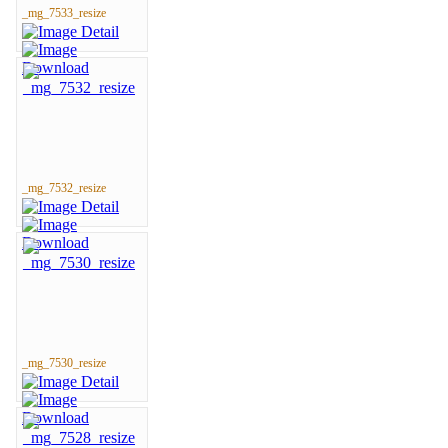
_mg_7533_resize
_mg_7532_resize
_mg_7530_resize