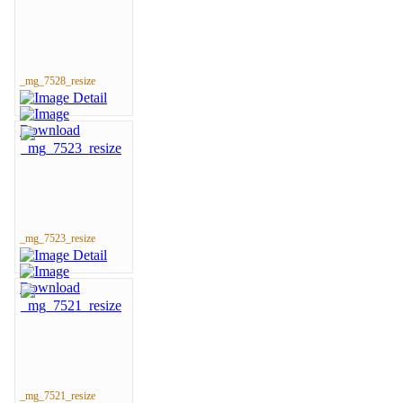
_mg_7528_resize
_mg_7523_resize
_mg_7521_resize