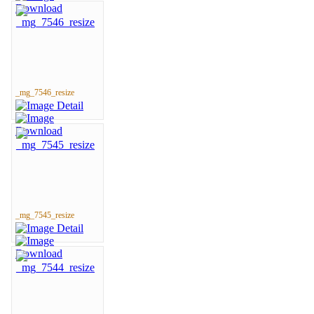
_mg_7546_resize
_mg_7545_resize