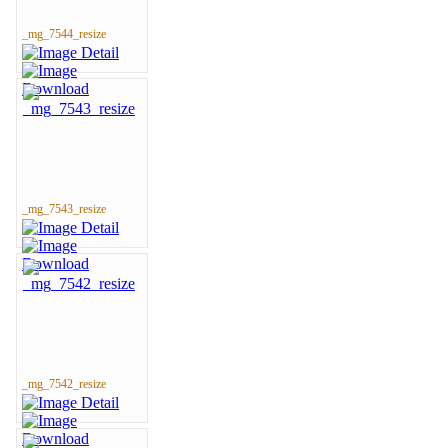
_mg_7544_resize
_mg_7543_resize
_mg_7542_resize