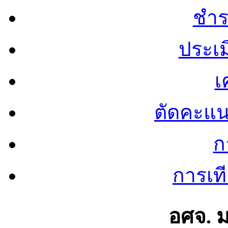
ชำร
ประเ
เ
ตัดคะแ
ก
การเท
อศจ. 