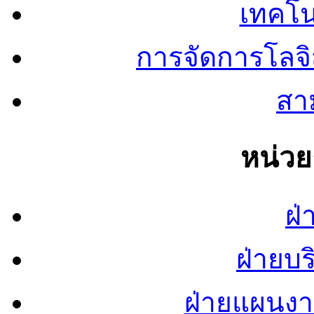
เทคโน
การจัดการโลจ
สาม
หน่ว
ฝ่
ฝ่ายบ
ฝ่ายแผนง