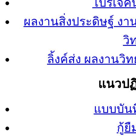
โปรเจคน
ผลงานสิ่งประดิษฐ์ งา
วิ
ลิ้งค์ส่ง ผลงาน
แนวปฏิ
แบบบันท
กู้ย