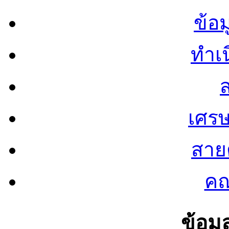
ข้อ
ทำเน
ส
เศรษ
สายต
คณ
ข้อมู