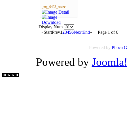
_mg_0423_resize
Display Num
«
Start
Prev
1
2
3
4
5
6
Next
End
»
Page 1 of 6
Powered by
Phoca
G
Powered by
Joomla