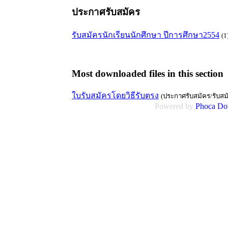
ประกาศรับสมัคร
รับสมัครนักเรียนนักศึกษา ปีการศึกษา2554
(1
Most downloaded files in this section
ใบรับสมัครโดยวิธีรับตรง
(ประกาศรับสมัคร/รับสม
Powered by
Phoca
Do