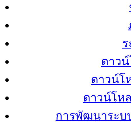
ร
ดาวน์
ดาวน์โ
ดาวน์โห
การพัฒนาระบ