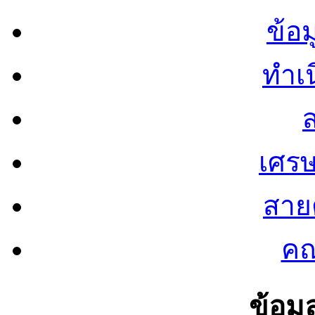
ข้อ
ทำเน
ส
เศรษ
สายต
คณ
ข้อมู