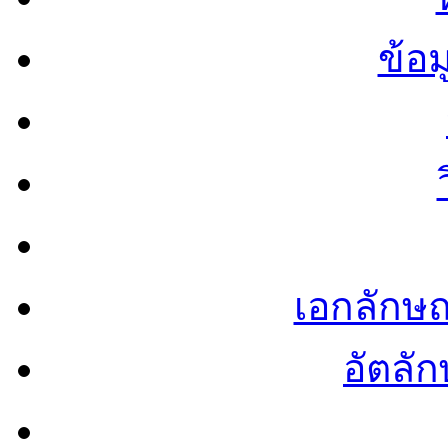
ข้อ
เอกลักษ
อัตลัก