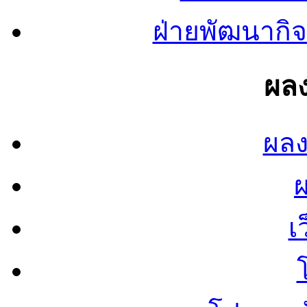
ฝ่ายพัฒนากิจ
ผลง
ผลง
เ