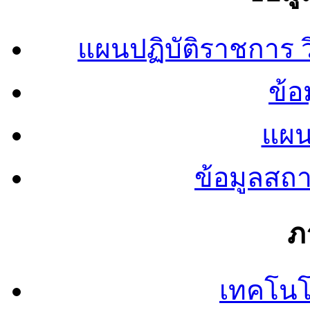
แผนปฏิบัติราชการ
ข้อ
แผน
ข้อมูลสถ
ภ
เทคโนโ