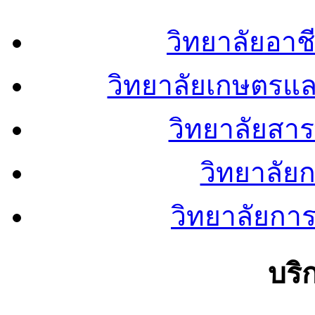
วิทยาลัยอา
วิทยาลัยเกษตรแ
วิทยาลัยสา
วิทยาลัย
วิทยาลัยการ
บริ