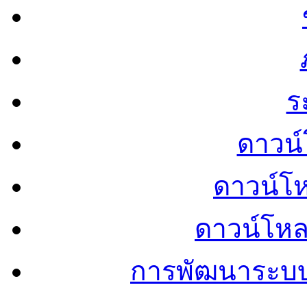
ร
ดาวน์
ดาวน์โ
ดาวน์โห
การพัฒนาระบ