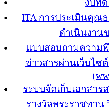
งบทด
ITA การประเมินคุณ
ดำเนินงาน
แบบสอบถามความพึง
ข่าวสารผ่านเว็บไซ
(ww
ระบบจัดเก็บเอกสารสถ
รางวัลพระราชทาน 