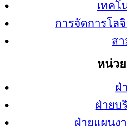
เทคโน
การจัดการโลจ
สาม
หน่ว
ฝ่
ฝ่ายบ
ฝ่ายแผนง