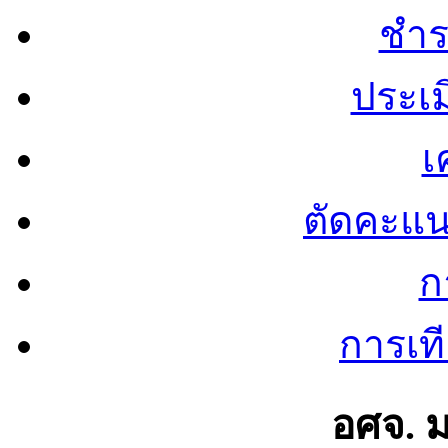
ชำร
ประเ
เ
ตัดคะแ
ก
การเท
อศจ. 