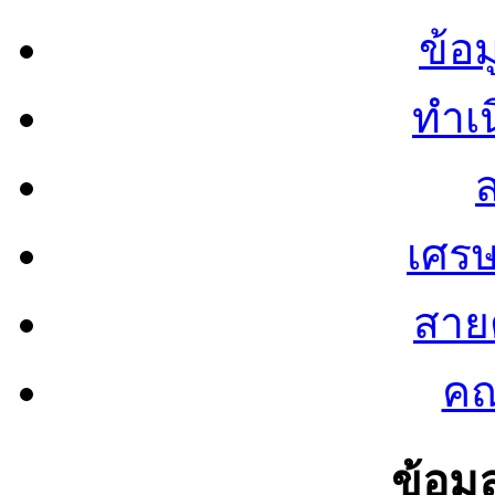
ข้อ
ทำเน
ส
เศรษ
สายต
คณ
ข้อมู