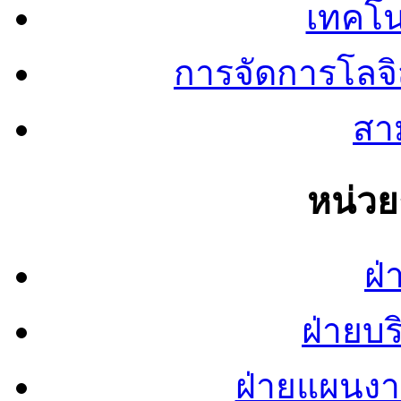
เทคโน
การจัดการโลจ
สาม
หน่ว
ฝ่
ฝ่ายบ
ฝ่ายแผนง