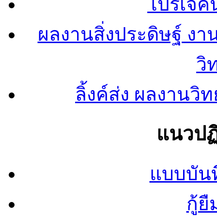
โปรเจคน
ผลงานสิ่งประดิษฐ์ งา
วิ
ลิ้งค์ส่ง ผลงาน
แนวปฏิ
แบบบันท
กู้ย