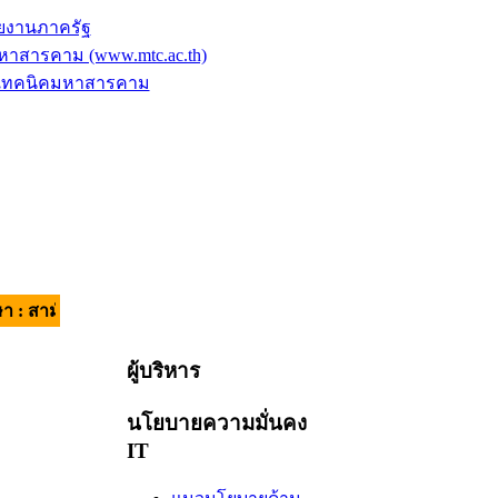
ยงานภาครัฐ
าสารคาม (www.mtc.ac.th)
ัยเทคนิคมหาสารคาม
ี มีวินัย ใส่ใจบริการ | อัตลักษณ์ของผู้เรียน : วินัยดี มีทักษะ |
ผู้บริหาร
นโยบายความมั่นคง
IT