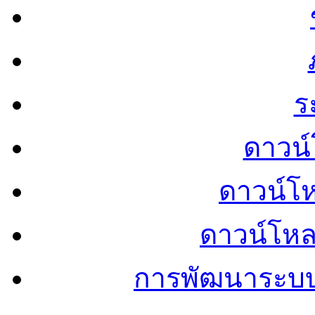
ร
ดาวน์
ดาวน์โ
ดาวน์โห
การพัฒนาระบ