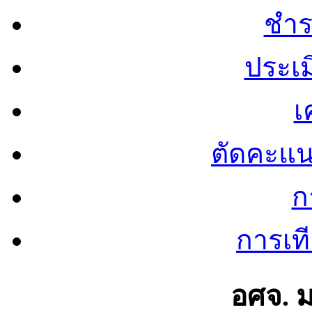
ชำร
ประเ
เ
ตัดคะแ
ก
การเท
อศจ. 