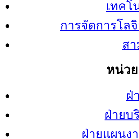
เทคโน
การจัดการโลจ
สาม
หน่ว
ฝ่
ฝ่ายบ
ฝ่ายแผนง