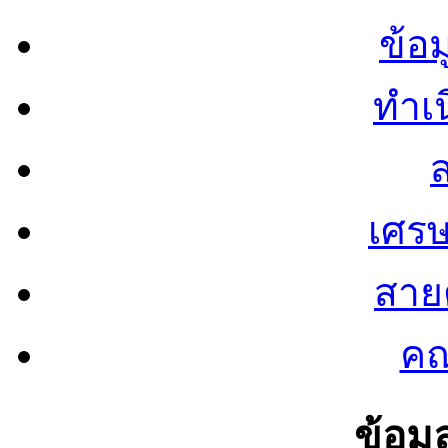
ข้อ
ทำเน
ส
เศรษ
สายต
คณ
ข้อมู