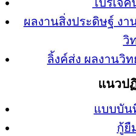
โปรเจคน
ผลงานสิ่งประดิษฐ์ งา
วิ
ลิ้งค์ส่ง ผลงาน
แนวปฏิ
แบบบันท
กู้ย