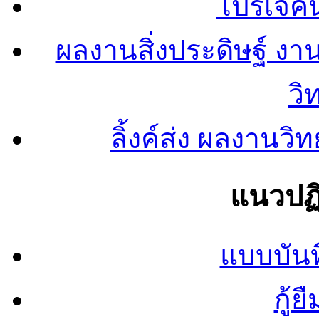
โปรเจคน
ผลงานสิ่งประดิษฐ์ งา
วิ
ลิ้งค์ส่ง ผลงาน
แนวปฏิ
แบบบันท
กู้ย