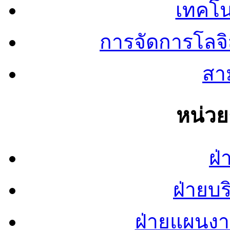
เทคโน
การจัดการโลจ
สาม
หน่ว
ฝ่
ฝ่ายบ
ฝ่ายแผนง