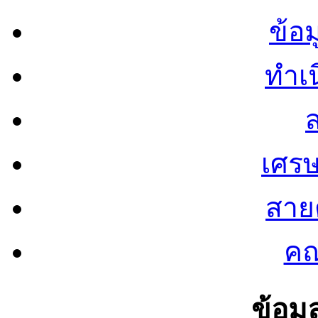
ข้อ
ทำเน
ส
เศรษ
สายต
คณ
ข้อมู