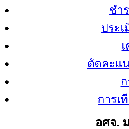
ชำร
ประเ
เ
ตัดคะแ
ก
การเท
อศจ. 