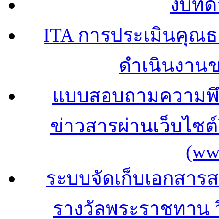
งบทด
ITA การประเมินคุณ
ดำเนินงาน
แบบสอบถามความพึง
ข่าวสารผ่านเว็บไซ
(ww
ระบบจัดเก็บเอกสารสถ
รางวัลพระราชทาน 