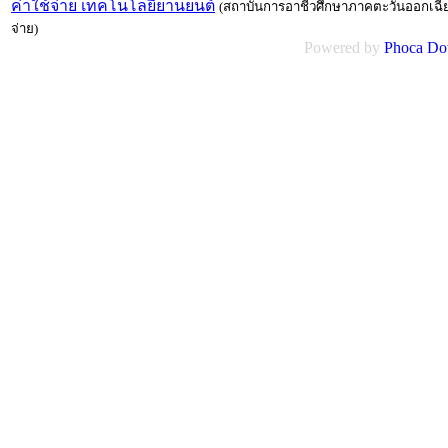
ค่าใช้จ่าย เทคโนโลยียานยนต์
(สถาบันการอาชีวศึกษาภาคตะวันออกเฉีย
จ่าย)
Powered by
Phoca
Do