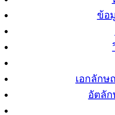
ข้อ
เอกลักษ
อัตลัก