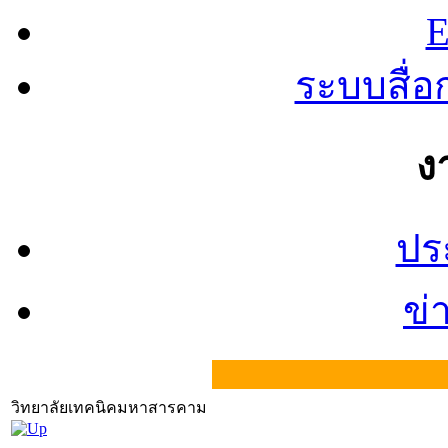
E
ระบบสื่
ง
ปร
ข่
วิทยาลัยเทคนิคมหาสารคาม