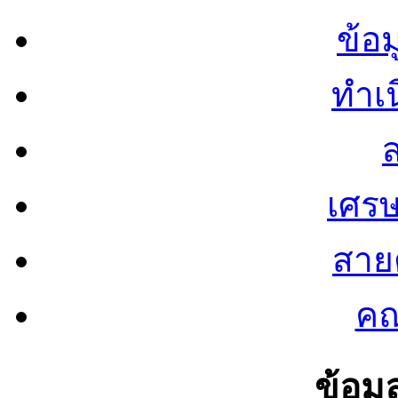
ข้อ
ทำเน
ส
เศรษ
สายต
คณ
ข้อมู