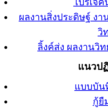
โปรเจคน
ผลงานสิ่งประดิษฐ์ งา
วิ
ลิ้งค์ส่ง ผลงาน
แนวปฏิ
แบบบันท
กู้ย