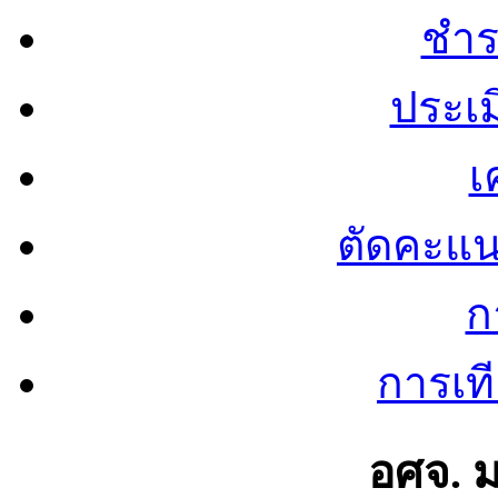
ชำร
ประเ
เ
ตัดคะแ
ก
การเท
อศจ. 