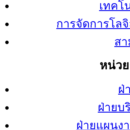
เทคโน
การจัดการโลจ
สาม
หน่ว
ฝ่
ฝ่ายบ
ฝ่ายแผนง