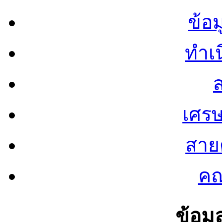
ข้อ
ทำเน
ส
เศรษ
สายต
คณ
ข้อมู