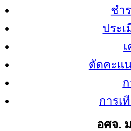
ชำร
ประเ
เ
ตัดคะแ
ก
การเท
อศจ. 