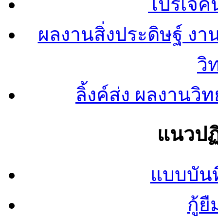
โปรเจคน
ผลงานสิ่งประดิษฐ์ งา
วิ
ลิ้งค์ส่ง ผลงาน
แนวปฏิ
แบบบันท
กู้ย