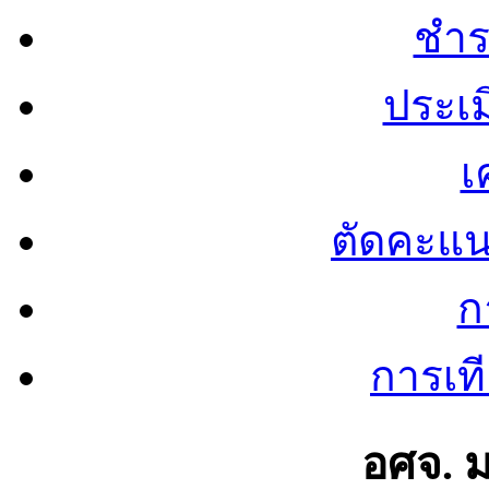
ชำร
ประเ
เ
ตัดคะแ
ก
การเท
อศจ. 