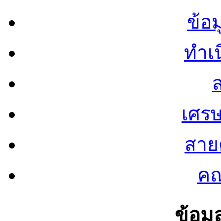
ข้อ
ทำเน
ส
เศรษ
สายต
คณ
ข้อมู