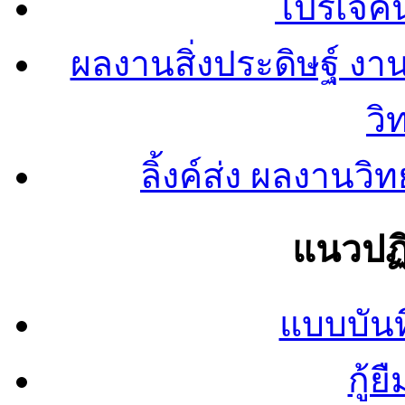
โปรเจคน
ผลงานสิ่งประดิษฐ์ งา
วิ
ลิ้งค์ส่ง ผลงาน
แนวปฏิ
แบบบันท
กู้ย