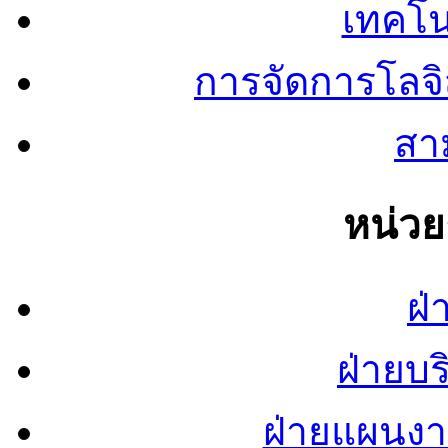
เทคโน
การจัดการโลจ
สาม
หน่ว
ฝ่
ฝ่ายบ
ฝ่ายแผนง