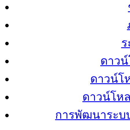
ร
ดาวน์
ดาวน์โ
ดาวน์โห
การพัฒนาระบ