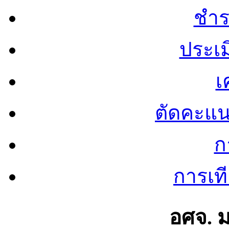
ชำร
ประเ
เ
ตัดคะแ
ก
การเท
อศจ. 