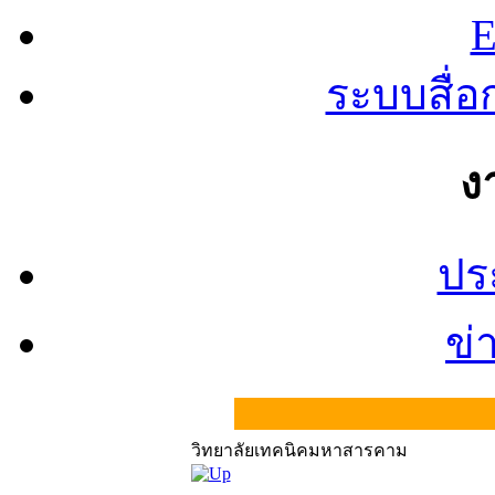
E
ระบบสื่
ง
ปร
ข่
วิทยาลัยเทคนิคมหาสารคาม