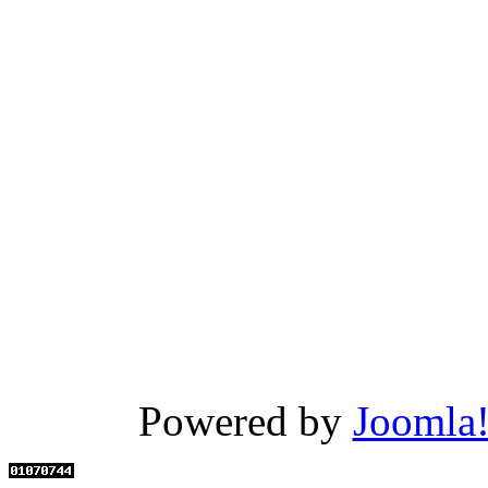
Powered by
Joomla