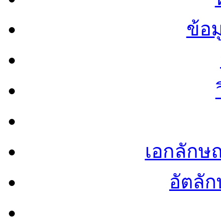
ข้อ
เอกลักษ
อัตลัก