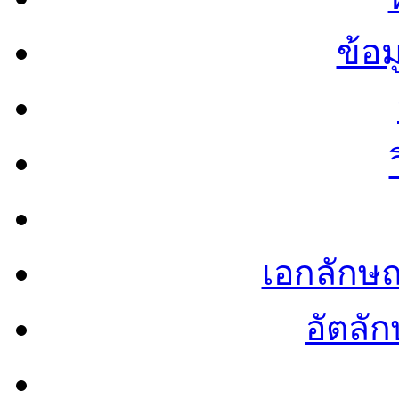
ข้อ
เอกลักษ
อัตลัก