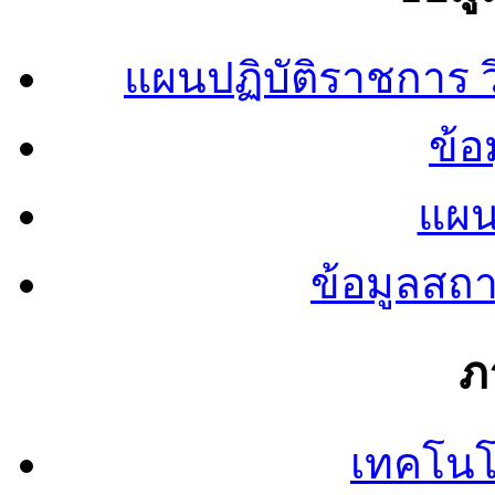
แผนปฏิบัติราชการ
ข้อ
แผน
ข้อมูลสถ
ภ
เทคโนโ