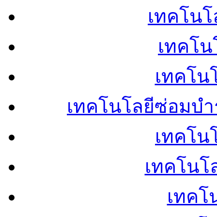
เทคโนโลย
เทคโนโ
เทคโนโ
เทคโนโลยีซ่อมบำ
เทคโนโล
เทคโนโล
เทคโน