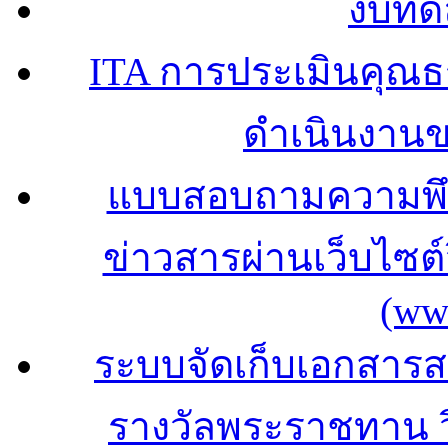
งบทด
ITA การประเมินคุณ
ดำเนินงาน
แบบสอบถามความพึง
ข่าวสารผ่านเว็บไซ
(ww
ระบบจัดเก็บเอกสารสถ
รางวัลพระราชทาน 