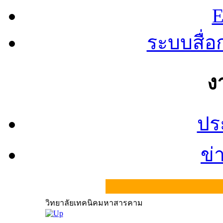
E
ระบบสื่
ง
ปร
ข่
วิทยาลัยเทคนิคมหาสารคาม