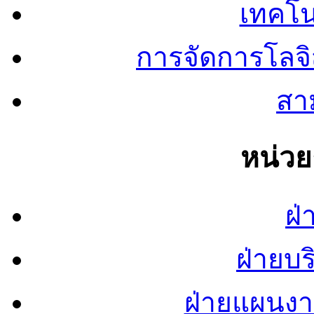
เทคโน
การจัดการโลจ
สาม
หน่ว
ฝ่
ฝ่ายบ
ฝ่ายแผนง