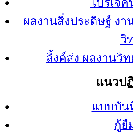
โปรเจคน
ผลงานสิ่งประดิษฐ์ งา
วิ
ลิ้งค์ส่ง ผลงาน
แนวปฏิ
แบบบันท
กู้ย