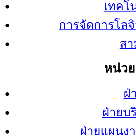
เทคโน
การจัดการโลจ
สาม
หน่ว
ฝ่
ฝ่ายบ
ฝ่ายแผนง