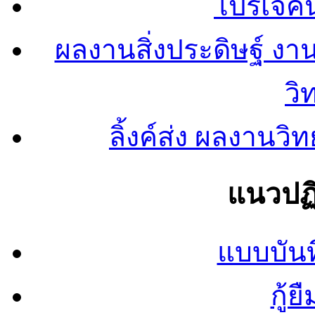
โปรเจคน
ผลงานสิ่งประดิษฐ์ งา
วิ
ลิ้งค์ส่ง ผลงาน
แนวปฏิ
แบบบันท
กู้ย