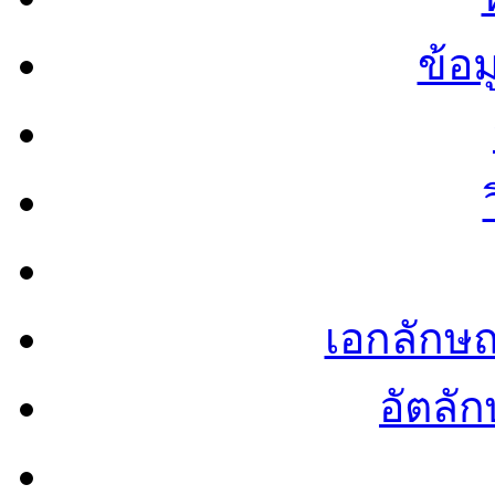
ข้อ
เอกลักษ
อัตลัก