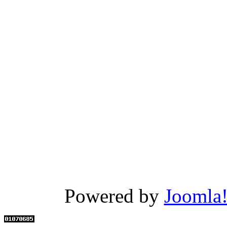
Powered by
Joomla