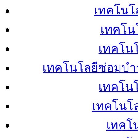
เทคโนโลย
เทคโนโ
เทคโนโ
เทคโนโลยีซ่อมบำ
เทคโนโล
เทคโนโล
เทคโน