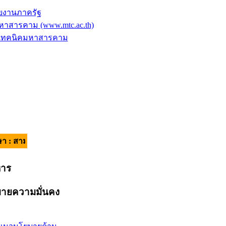
ยงานภาครัฐ
าสารคาม (www.mtc.ac.th)
ัยเทคนิคมหาสารคาม
ี มีวินัย ใส่ใจบริการ | อัตลักษณ์ของผู้เรียน : วินัยดี มีทักษะ |
หาร
ายความมั่นคง